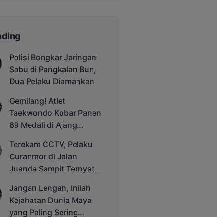
nding
Polisi Bongkar Jaringan
Sabu di Pangkalan Bun,
Dua Pelaku Diamankan
Gemilang! Atlet
Taekwondo Kobar Panen
89 Medali di Ajang
Bergengsi Rektor Unda
Terekam CCTV, Pelaku
Cup 2025
Curanmor di Jalan
Juanda Sampit Ternyata
Seorang PNS
Jangan Lengah, Inilah
Kejahatan Dunia Maya
yang Paling Sering