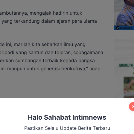
sambutannya, mengajak hadirin untuk
al yang terkandung dalam ajaran para ulama
ini, marilah kita sebarkan ilmu yang
pribadi yang santun dan toleran, sebagaimana
a berikan sumbangan terbaik kepada bangsa
 ini maupun untuk generasi berikutnya,” ucap
prov Xlll Kalteng Diambil Alih Provinsi,
a
Halo Sahabat Intimnews
Pastikan Selalu Update Berita Terbaru