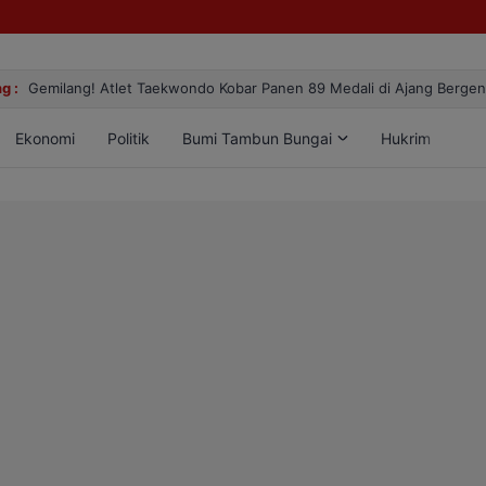
g :
Gemilang! Atlet Taekwondo Kobar Panen 89 Medali di Ajang Berge
Ekonomi
Politik
Bumi Tambun Bungai
Hukrim
Lif