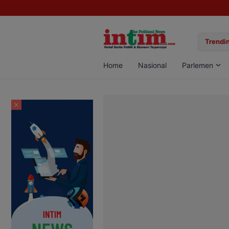
gan Sabu di Pangkalan Bun, Dua Pelaku Diamankan
Trendin
Home
Nasional
Parlemen