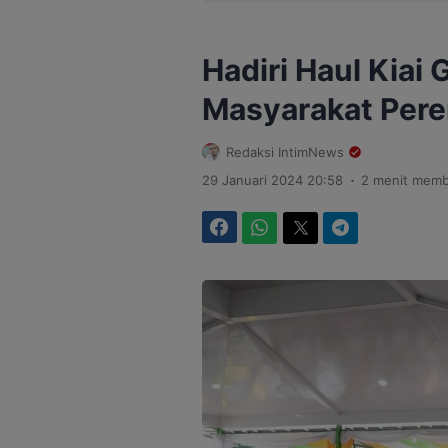
Hadiri Haul Kiai 
Masyarakat Pere
Redaksi IntimNews
.
29 Januari 2024 20:58
2 menit mem
Facebook
WhatsApp
Twitter
Telegram