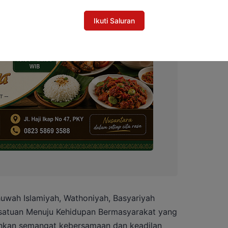
Ikuti Saluran
huwah Islamiyah, Wathoniyah, Basyariyah
esatuan Menuju Kehidupan Bermasyarakat yang
inkan semangat kebersamaan dan keadilan