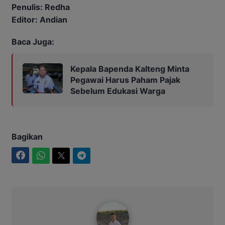
Penulis: Redha
Editor: Andian
Baca Juga:
Kepala Bapenda Kalteng Minta
Pegawai Harus Paham Pajak
Sebelum Edukasi Warga
Bagikan
Facebook
WhatsApp
Twitter
Telegram
Maulana Kawit