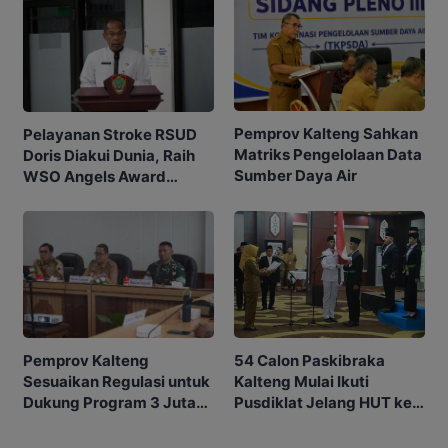
Pemprov Kalteng Sahkan
Pelayanan Stroke RSUD
Matriks Pengelolaan Data
Doris Diakui Dunia, Raih
Sumber Daya Air
WSO Angels Award
Platinum
54 Calon Paskibraka
Pemprov Kalteng
Kalteng Mulai Ikuti
Sesuaikan Regulasi untuk
Pusdiklat Jelang HUT ke-
Dukung Program 3 Juta
81 RI
Rumah