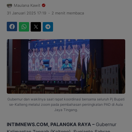
Maulana Kawit
.
31 Januari 2025 17:19
2 menit membaca
Facebook
WhatsApp
Twitter
Telegram
Gubernur dan wakilnya saat rapat koordinasi bersama seluruh Pj Bupati
se-Kalteng melalui zoom pada pembahasan peningkatan PAD di Aula
Jaya Tingang.
INTIMNEWS.COM, PALANGKA RAYA –
Gubernur
Kalimantan Tengah (Kalteng), Sugianto Sabran