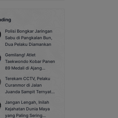
nding
Polisi Bongkar Jaringan
Sabu di Pangkalan Bun,
Dua Pelaku Diamankan
Gemilang! Atlet
Taekwondo Kobar Panen
89 Medali di Ajang
Bergengsi Rektor Unda
Terekam CCTV, Pelaku
Cup 2025
Curanmor di Jalan
Juanda Sampit Ternyata
Seorang PNS
Jangan Lengah, Inilah
Kejahatan Dunia Maya
yang Paling Sering