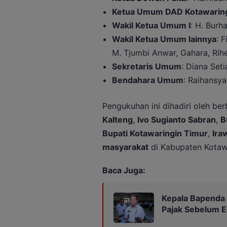
Ketua Umum DAD Kotawaring
Wakil Ketua Umum I
: H. Burh
Wakil Ketua Umum lainnya
: 
M. Tjumbi Anwar, Gahara, Rihe
Sekretaris Umum
: Diana Set
Bendahara Umum
: Raihansya
Pengukuhan ini dihadiri oleh be
Kalteng
,
Ivo Sugianto Sabran
,
B
Bupati Kotawaringin Timur
,
Ira
masyarakat
di Kabupaten Kotawa
Baca Juga:
Kepala Bapenda
Pajak Sebelum 