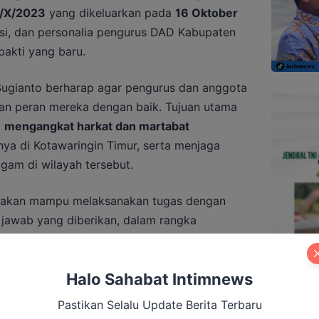
/X/2023
yang dikeluarkan pada
16 Oktober
si, dan personalia pengurus DAD Kabupaten
bakti yang baru.
ugianto berharap agar pengurus dan anggota
an peran mereka dengan baik. Tujuan utama
k
mengangkat harkat dan martabat
nya di Kotawaringin Timur, serta menjaga
gam di wilayah tersebut.
a akan mampu melaksanakan tugas dengan
 jawab yang diberikan, dalam rangka
 untuk mengangkat harkat dan martabat
upakan bagian yang tidak terpisahkan dari
Halo Sahabat Intimnews
Pastikan Selalu Update Berita Terbaru
uga berpesan kepada seluruh pengurus dan