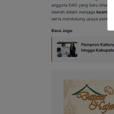
anggota DAD yang baru dilantik
daerah dalam menjaga
keamana
serta mendukung upaya pemeri
Baca Juga:
Pemprov Kalteng
hingga Kabupat