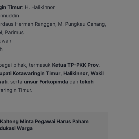
in Timur
: H. Halikinnor
annuddin
Firdaus Herman Ranggan, M. Pungkau Canang,
l, Parimus
iawan
h
rbagai pihak, termasuk
Ketua TP-PKK Prov.
upati Kotawaringin Timur
,
Halikinnor
,
Wakil
wati
, serta
unsur Forkopimda
dan
tokoh
ringin Timur.
 Kalteng Minta Pegawai Harus Paham
Edukasi Warga