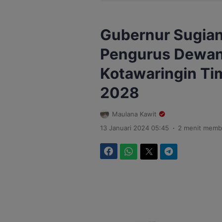
Gubernur Sugia
Pengurus Dewan
Kotawaringin Ti
2028
Maulana Kawit
.
13 Januari 2024 05:45
2 menit memb
Facebook
WhatsApp
Twitter
Telegram