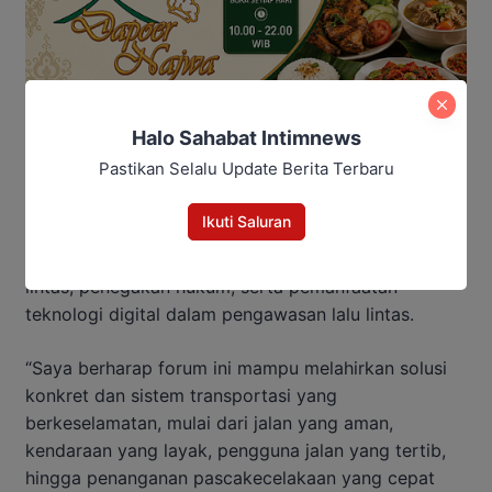
Halo Sahabat Intimnews
Pastikan Selalu Update Berita Terbaru
Ikuti Saluran
Ia juga mendorong penguatan edukasi tertib berlalu
lintas, penegakan hukum, serta pemanfaatan
teknologi digital dalam pengawasan lalu lintas.
“Saya berharap forum ini mampu melahirkan solusi
konkret dan sistem transportasi yang
berkeselamatan, mulai dari jalan yang aman,
kendaraan yang layak, pengguna jalan yang tertib,
hingga penanganan pascakecelakaan yang cepat