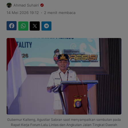
Ahmad Suhairi
.
14 Mei 2026 19:12
2 menit membaca
Facebook
WhatsApp
Twitter
Telegram
Gubernur Kalteng, Agustiar Sabran saat menyampaikan sambutan pada
Rapat Kerja Forum Lalu Lintas dan Angkutan Jalan Tingkat Daerah