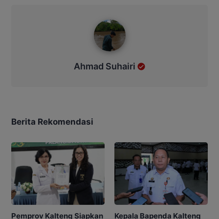
Ahmad Suhairi
Ahmad Suhairi
Berita Rekomendasi
Kepala Bapenda Kalteng
Pemprov Kalteng Siapkan