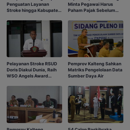
Minta Pegawai Harus
Penguatan Layanan
Paham Pajak Sebelum
Stroke hingga Kabupaten
Edukasi Warga
dan Desa
Pemprov Kalteng Sahkan
Pelayanan Stroke RSUD
Matriks Pengelolaan Data
Doris Diakui Dunia, Raih
Sumber Daya Air
WSO Angels Award
Platinum
54 Calon Paskibraka
Pemprov Kalteng