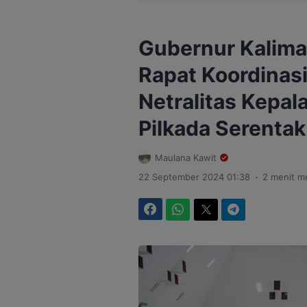
Gubernur Kalim
Rapat Koordinasi
Netralitas Kepal
Pilkada Serenta
Maulana Kawit
.
22 September 2024 01:38
2 menit 
Facebook
WhatsApp
Twitter
Telegram