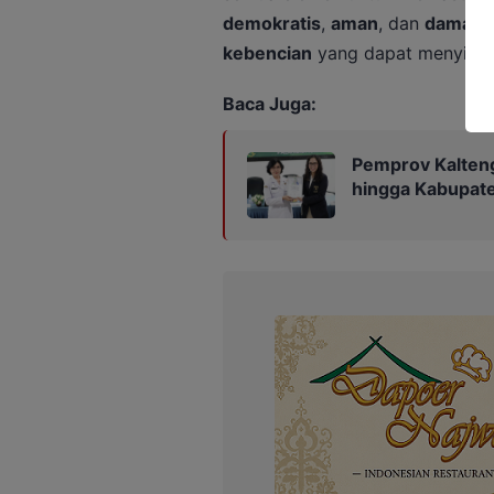
demokratis
,
aman
, dan
damai
, 
kebencian
yang dapat menyinggu
Baca Juga:
Pemprov Kalteng
hingga Kabupat