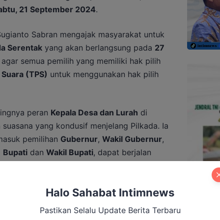
abtu, 21 September 2024
.
ugianto Sabran mengajak masyarakat untuk
da Serentak
yang akan berlangsung pada
27
agar semua pemilih yang memiliki hak pilih
Suara (TPS)
untuk menggunakan hak pilih
tingnya peran
Kepala Desa dan Lurah
di
uasana yang kondusif menjelang Pilkada. Ia
masuk pemilihan
Gubernur
,
Wakil Gubernur
,
a
Bupati
dan
Wakil Bupati
, dapat berjalan
tkan agar seluruh pihak tetap menjaga
Halo Sahabat Intimnews
satuan
di tengah masyarakat. Ia mengajak
Pastikan Selalu Update Berita Terbaru
Pilkada Serentak berjalan dengan