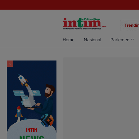
gan Sabu di Pangkalan Bun, Dua Pelaku Diamankan
Trendin
Home
Nasional
Parlemen