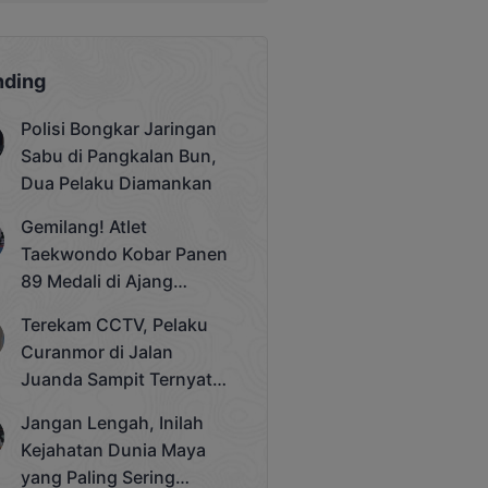
nding
Polisi Bongkar Jaringan
Sabu di Pangkalan Bun,
Dua Pelaku Diamankan
Gemilang! Atlet
Taekwondo Kobar Panen
89 Medali di Ajang
Bergengsi Rektor Unda
Terekam CCTV, Pelaku
Cup 2025
Curanmor di Jalan
Juanda Sampit Ternyata
Seorang PNS
Jangan Lengah, Inilah
Kejahatan Dunia Maya
yang Paling Sering