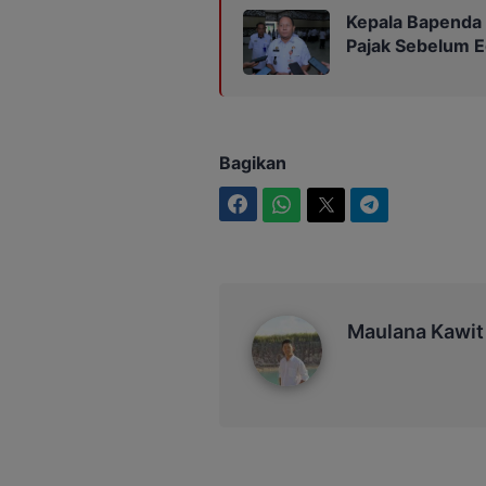
Kepala Bapenda
Pajak Sebelum 
Bagikan
Facebook
WhatsApp
Twitter
Telegram
Maulana Kawit
Maulana Kawit