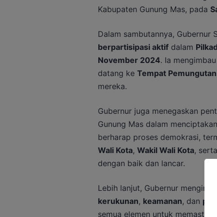
Kabupaten Gunung Mas, pada
S
Dalam sambutannya, Gubernur S
berpartisipasi aktif
dalam
Pilka
November 2024
. Ia mengimbau 
datang ke
Tempat Pemungutan 
mereka.
Gubernur juga menegaskan pen
Gunung Mas dalam menciptakan s
berharap proses demokrasi, ter
Wali Kota
,
Wakil Wali Kota
, sert
dengan baik dan lancar.
Lebih lanjut, Gubernur menginga
kerukunan
,
keamanan
, dan
per
semua elemen untuk memastikan 