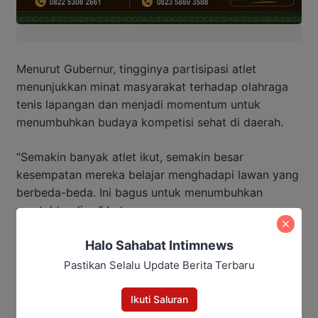
Menurut Gubernur, tingginya partisipasi atlet
menunjukkan minat masyarakat terhadap olahraga
tenis lapangan dan menjadi momentum untuk
menumbuhkan budaya kompetisi sehat di daerah.
“Semakin banyak atlet ikut, semakin besar
kesempatan mereka belajar menghadapi lawan yang
berbeda-beda. Ini bagus untuk menumbuhkan
mental tanding,” katanya.
Halo Sahabat Intimnews
Agustiar juga menekankan bahwa kemenangan
bukan tujuan utama. Lebih penting adalah
Pastikan Selalu Update Berita Terbaru
pembentukan karakter generasi muda yang tangguh,
percaya diri, dan berkompetisi dengan sportif.
Ikuti Saluran