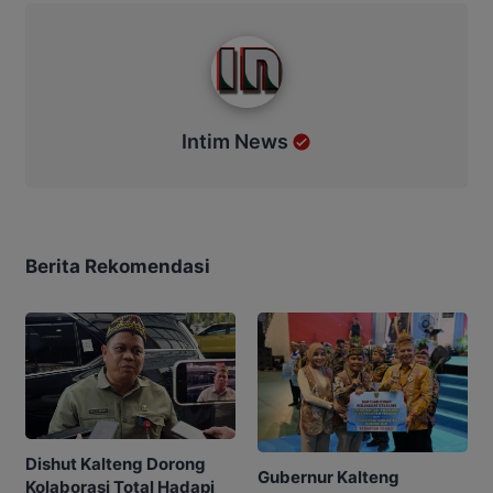
Intim News
Intim News
Berita Rekomendasi
Dishut Kalteng Dorong
Gubernur Kalteng
Kolaborasi Total Hadapi