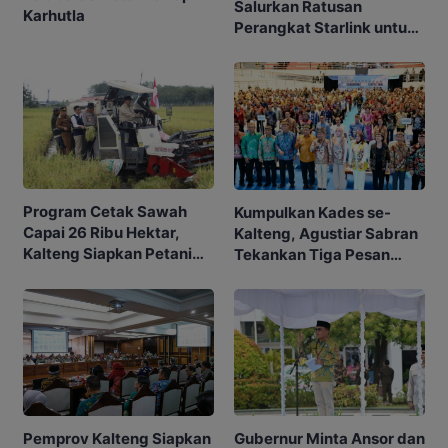
Salurkan Ratusan
Karhutla
Perangkat Starlink untuk
Sekolah dan Puskesmas
Program Cetak Sawah
Kumpulkan Kades se-
Capai 26 Ribu Hektar,
Kalteng, Agustiar Sabran
Kalteng Siapkan Petani
Tekankan Tiga Pesan
Masa Depan
Penting
Gubernur Minta Ansor dan
Pemprov Kalteng Siapkan