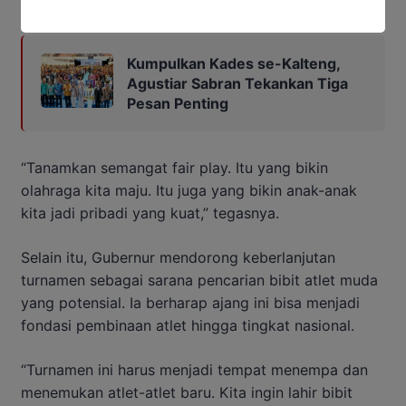
Baca Juga:
Kumpulkan Kades se-Kalteng,
Agustiar Sabran Tekankan Tiga
Pesan Penting
“Tanamkan semangat fair play. Itu yang bikin
olahraga kita maju. Itu juga yang bikin anak-anak
kita jadi pribadi yang kuat,” tegasnya.
Selain itu, Gubernur mendorong keberlanjutan
turnamen sebagai sarana pencarian bibit atlet muda
yang potensial. Ia berharap ajang ini bisa menjadi
fondasi pembinaan atlet hingga tingkat nasional.
“Turnamen ini harus menjadi tempat menempa dan
menemukan atlet-atlet baru. Kita ingin lahir bibit