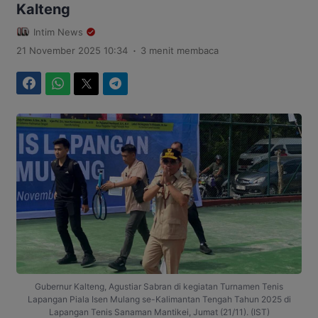
Kalteng
Intim News
.
21 November 2025 10:34
3 menit membaca
Facebook
WhatsApp
Twitter
Telegram
Gubernur Kalteng, Agustiar Sabran di kegiatan Turnamen Tenis
Lapangan Piala Isen Mulang se-Kalimantan Tengah Tahun 2025 di
Lapangan Tenis Sanaman Mantikei, Jumat (21/11). (IST)