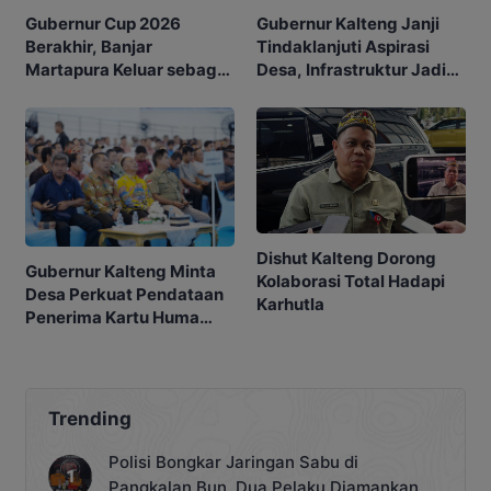
Gubernur Kalteng Janji
Gubernur Cup 2026
Tindaklanjuti Aspirasi
Berakhir, Banjar
Desa, Infrastruktur Jadi
Martapura Keluar sebagai
Prioritas
Juara
Dishut Kalteng Dorong
Gubernur Kalteng Minta
Kolaborasi Total Hadapi
Desa Perkuat Pendataan
Karhutla
Penerima Kartu Huma
Betang Sejahtera
Trending
Polisi Bongkar Jaringan Sabu di
Pangkalan Bun, Dua Pelaku Diamankan