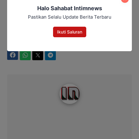
Gubernur Kalteng Janji
Halo Sahabat Intimnews
Tindaklanjuti Aspirasi Desa,
Infrastruktur Jadi Prioritas
Pastikan Selalu Update Berita Terbaru
Ikuti Saluran
Bagikan
Facebook
WhatsApp
Twitter
Telegram
Intim News