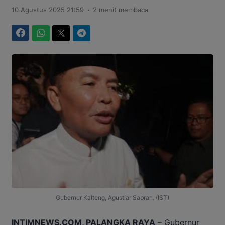
.
10 Agustus 2025 21:59
2 menit membaca
Facebook
WhatsApp
Twitter
Telegram
Gubernur Kalteng, Agustiar Sabran. (IST)
INTIMNEWS.COM, PALANGKA RAYA
– Gubernur