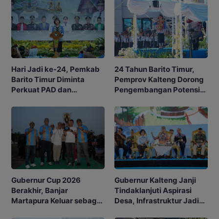
Hari Jadi ke-24, Pemkab
24 Tahun Barito Timur,
Barito Timur Diminta
Pemprov Kalteng Dorong
Perkuat PAD dan
Pengembangan Potensi
Waspadai Karhutla
Daerah
Gubernur Kalteng Janji
Gubernur Cup 2026
Tindaklanjuti Aspirasi
Berakhir, Banjar
Desa, Infrastruktur Jadi
Martapura Keluar sebagai
Prioritas
Juara