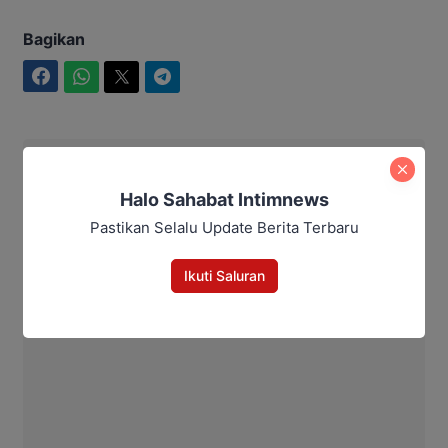
Bagikan
Facebook
WhatsApp
Twitter
Telegram
Ahmad Suhairi
Halo Sahabat Intimnews
Pastikan Selalu Update Berita Terbaru
Ikuti Saluran