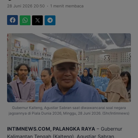
.
28 Juni 2026 20:50
1 menit membaca
Facebook
WhatsApp
Twitter
Telegram
Gubernur Kalteng, Agustiar Sabran saat diwawancarai soal negara
jagoannya di Piala Dunia 2026, Minggu, 28 Juni 2026. (Shr/Intimnews)
INTIMNEWS.COM, PALANGKA RAYA
– Gubernur
Kalimantan Tengah (Kalteng), Agustiar Sabran,