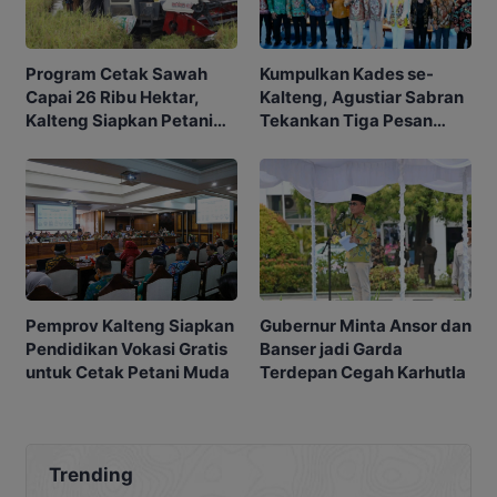
Program Cetak Sawah
Kumpulkan Kades se-
Capai 26 Ribu Hektar,
Kalteng, Agustiar Sabran
Kalteng Siapkan Petani
Tekankan Tiga Pesan
Masa Depan
Penting
Gubernur Minta Ansor dan
Pemprov Kalteng Siapkan
Banser jadi Garda
Pendidikan Vokasi Gratis
Terdepan Cegah Karhutla
untuk Cetak Petani Muda
Trending