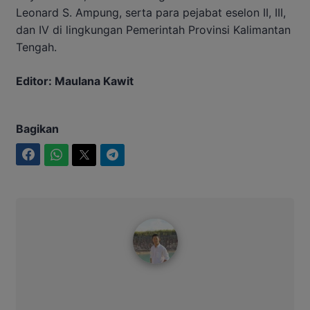
Leonard S. Ampung, serta para pejabat eselon II, III,
dan IV di lingkungan Pemerintah Provinsi Kalimantan
Tengah.
Editor: Maulana Kawit
Bagikan
Facebook
WhatsApp
Twitter
Telegram
Maulana Kawit