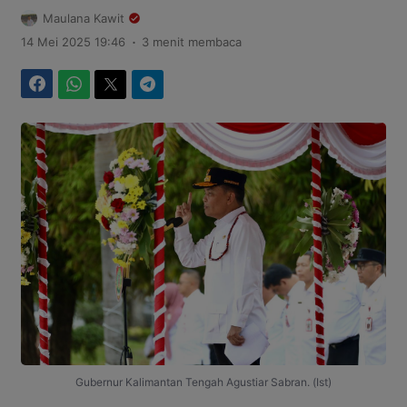
Maulana Kawit
.
14 Mei 2025 19:46
3 menit membaca
Facebook
WhatsApp
Twitter
Telegram
Gubernur Kalimantan Tengah Agustiar Sabran. (Ist)