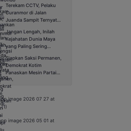
Bergengsi Rektor Unda
Terekam CCTV, Pelaku
Cup 2025
Curanmor di Jalan
Juanda Sampit Ternyata
Seorang PNS
Jangan Lengah, Inilah
Kejahatan Dunia Maya
yang Paling Sering
Terjadi
Siapkan Saksi Permanen,
Demokrat Kotim
Panaskan Mesin Partai
Hadapi Pemilu 2029