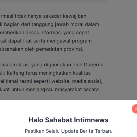
ormasi tidak hanya sekadar kewajiban
di bagian dari tanggung jawab moral dalam
mberikan akses informasi yang cepat,
akat dapat ikut serta mengawal program-
ksanakan oleh pemerintah provinsi.
asi birokrasi yang digaungkan oleh Gubernur
ik Kalteng terus meningkatkan kualitas
ai kanal resmi seperti website, media sosial,
erkuat untuk menjangkau masyarakat secara
nya kolaborasi antara seluruh Organisasi
Halo Sahabat Intimnews
baga vertikal agar informasi yang
ya terkoordinasi dengan baik, tetapi juga
Pastikan Selalu Update Berita Terbaru