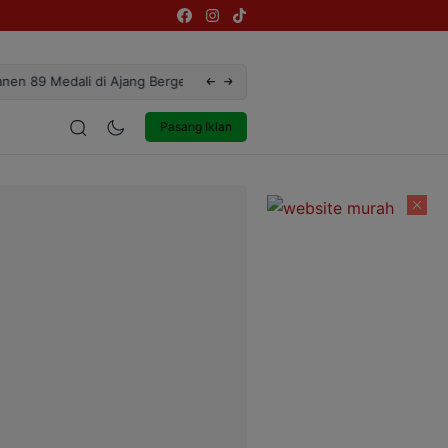
ngsi Rektor Unda Cup 2025
Terekam CCTV, Pelaku Curanmor di Jalan 
estyle
Entertainment
Pasang Iklan