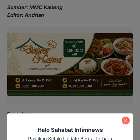
Sumber: MMC Kalteng
Editor: Andrian
Baca Juga:
Halo Sahabat Intimnews
Program Cetak Sawah Capai 26
Ribu Hektar, Kalteng Siapkan
Pastikan Selalu Update Berita Terbaru