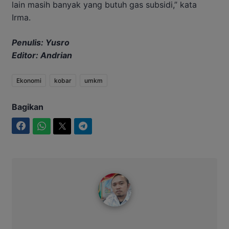
lain masih banyak yang butuh gas subsidi,” kata
Irma.
Penulis: Yusro
Editor: Andrian
Ekonomi
kobar
umkm
Bagikan
Facebook
WhatsApp
Twitter
Telegram
Redaksi IntimNews