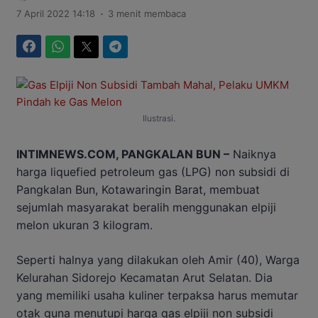
.
7 April 2022 14:18
3 menit membaca
Facebook
WhatsApp
Twitter
Telegram
Ilustrasi.
INTIMNEWS.COM, PANGKALAN BUN –
Naiknya
harga liquefied petroleum gas (LPG) non subsidi di
Pangkalan Bun, Kotawaringin Barat, membuat
sejumlah masyarakat beralih menggunakan elpiji
melon ukuran 3 kilogram.
Seperti halnya yang dilakukan oleh Amir (40), Warga
Kelurahan Sidorejo Kecamatan Arut Selatan. Dia
yang memiliki usaha kuliner terpaksa harus memutar
otak guna menutupi harga gas elpiji non subsidi