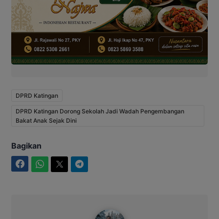
DPRD Katingan
DPRD Katingan Dorong Sekolah Jadi Wadah Pengembangan
Bakat Anak Sejak Dini
Bagikan
Facebook
WhatsApp
Twitter
Telegram
Bitro