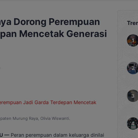
ya Dorong Perempuan
Tre
epan Mencetak Generasi
a
aten Murung Raya, Olivia Wiswanti.
U —
Peran perempuan dalam keluarga dinilai