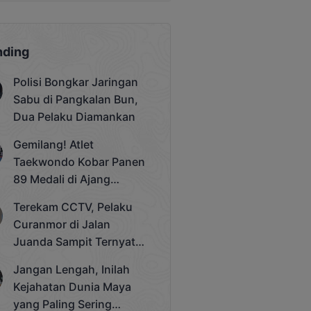
nding
Polisi Bongkar Jaringan
Sabu di Pangkalan Bun,
Dua Pelaku Diamankan
Gemilang! Atlet
Taekwondo Kobar Panen
89 Medali di Ajang
Bergengsi Rektor Unda
Terekam CCTV, Pelaku
Cup 2025
Curanmor di Jalan
Juanda Sampit Ternyata
Seorang PNS
Jangan Lengah, Inilah
Kejahatan Dunia Maya
yang Paling Sering