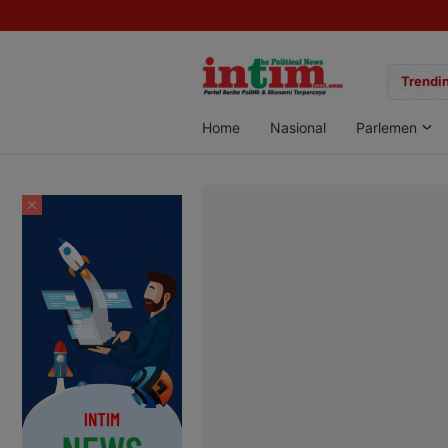
gan Sabu di Pangkalan Bun, Dua Pelaku Diamankan
Trendin
Home
Nasional
Parlemen