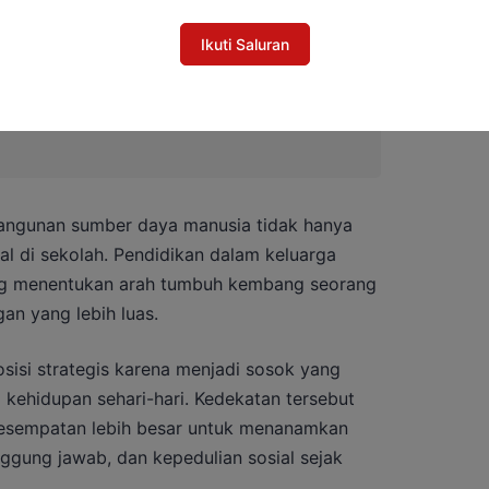
Ikuti Saluran
bangunan sumber daya manusia tidak hanya
al di sekolah. Pendidikan dalam keluarga
ang menentukan arah tumbuh kembang seorang
an yang lebih luas.
osisi strategis karena menjadi sosok yang
kehidupan sehari-hari. Kedekatan tersebut
esempatan lebih besar untuk menanamkan
tanggung jawab, dan kepedulian sosial sejak