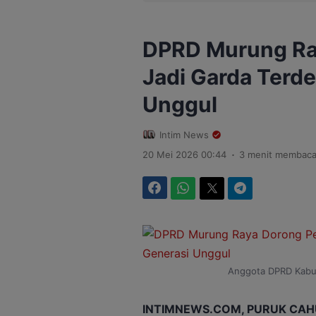
DPRD Murung Ra
Jadi Garda Terd
Unggul
Intim News
.
20 Mei 2026 00:44
3 menit membac
Facebook
WhatsApp
Twitter
Telegram
Anggota DPRD Kabup
INTIMNEWS.COM, PURUK CAH