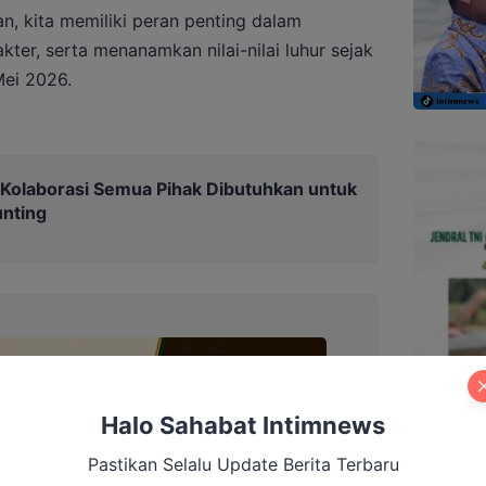
an, kita memiliki peran penting dalam
er, serta menanamkan nilai-nilai luhur sejak
 Mei 2026.
: Kolaborasi Semua Pihak Dibutuhkan untuk
nting
Halo Sahabat Intimnews
Pastikan Selalu Update Berita Terbaru