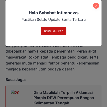
kebijakan pemerintah daerah yang berorientasi pada
pelestarian budaya. Menurutnya, dukungan tersebut
Halo Sahabat Intimnews
penting untuk memastikan budaya tidak hanya
Pastikan Selalu Update Berita Terbaru
dipertahankan, tetapi juga dikembangkan sesuai
dengan perkembangan zaman.
Ikuti Saluran
Ia menambahkan, pelestarian budaya merupakan
tanggung jawab bersama yang tidak dapat
dibebankan hanya kepada pemerintah. Peran aktif
masyarakat, tokoh adat, lembaga pendidikan, serta
generasi muda menjadi faktor penentu keberhasilan
menjaga keberlanjutan budaya daerah.
Baca Juga:
Dina Maulidah Terpilih Aklamasi
Pimpin DPW Perempuan Bangsa
Kalimantan Tengah