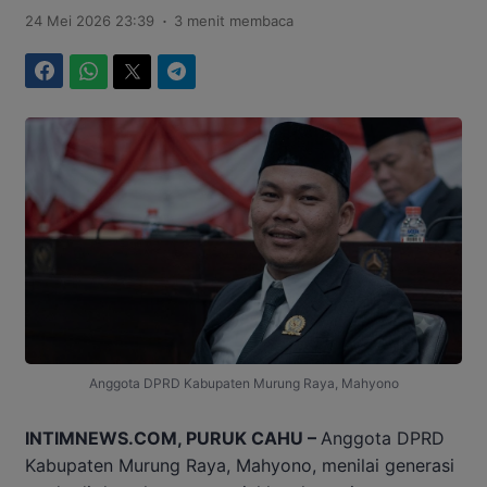
.
24 Mei 2026 23:39
3 menit membaca
Facebook
WhatsApp
Twitter
Telegram
Anggota DPRD Kabupaten Murung Raya, Mahyono
INTIMNEWS.COM, PURUK CAHU –
Anggota DPRD
Kabupaten Murung Raya, Mahyono, menilai generasi