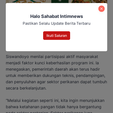
Halo Sahabat Intimnews
Pastikan Selalu Update Berita Terbaru
Ikuti Saluran
Siswandoyo menilai partisipasi aktif masyarakat
menjadi faktor kunci keberhasilan program ini. Ia
menegaskan, pemerintah daerah akan terus hadir
untuk memberikan dukungan teknis, pendampingan,
dan penyuluhan agar sektor perikanan dapat tumbuh
secara berkelanjutan.
“Melalui kegiatan seperti ini, kita ingin menunjukkan
bahwa ketahanan pangan tidak hanya bergantung