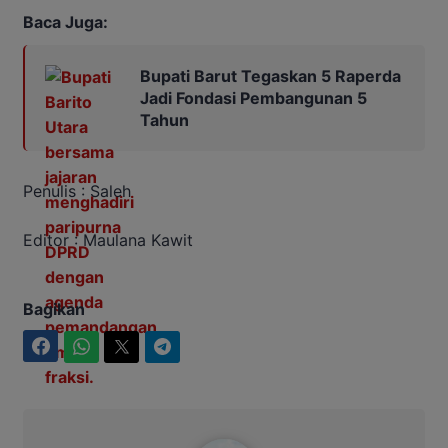
Baca Juga:
Bupati Barut Tegaskan 5 Raperda
Jadi Fondasi Pembangunan 5
Tahun
Penulis : Saleh
Editor : Maulana Kawit
Bagikan
Facebook
WhatsApp
Twitter
Telegram
Maulana Kawit