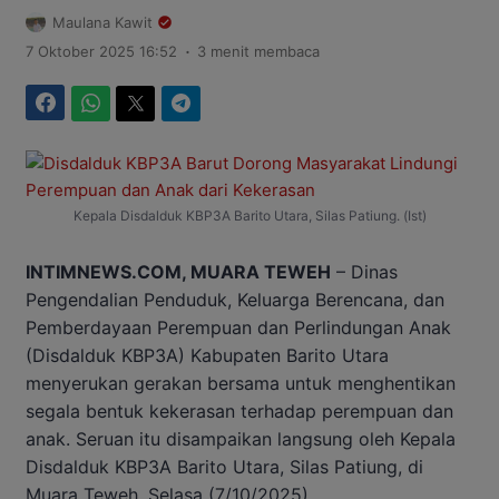
Maulana Kawit
.
7 Oktober 2025 16:52
3 menit membaca
Facebook
WhatsApp
Twitter
Telegram
Kepala Disdalduk KBP3A Barito Utara, Silas Patiung. (Ist)
INTIMNEWS.COM, MUARA TEWEH
– Dinas
Pengendalian Penduduk, Keluarga Berencana, dan
Pemberdayaan Perempuan dan Perlindungan Anak
(Disdalduk KBP3A) Kabupaten Barito Utara
menyerukan gerakan bersama untuk menghentikan
segala bentuk kekerasan terhadap perempuan dan
anak. Seruan itu disampaikan langsung oleh Kepala
Disdalduk KBP3A Barito Utara, Silas Patiung, di
Muara Teweh, Selasa (7/10/2025).