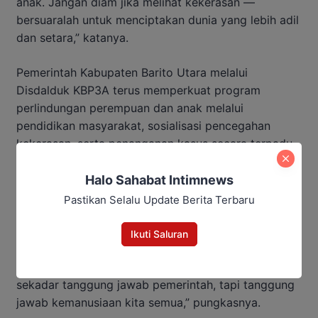
anak. Jangan diam jika melihat kekerasan —
bersuaralah untuk menciptakan dunia yang lebih adil
dan setara,” katanya.
Pemerintah Kabupaten Barito Utara melalui
Disdalduk KBP3A terus memperkuat program
perlindungan perempuan dan anak melalui
pendidikan masyarakat, sosialisasi pencegahan
kekerasan, serta penanganan kasus secara terpadu
bekerja sama dengan berbagai pihak, termasuk
kepolisian dan lembaga layanan sosial.
Halo Sahabat Intimnews
Pastikan Selalu Update Berita Terbaru
Silas berharap, upaya bersama ini dapat melahirkan
masyarakat yang lebih peduli, berempati, dan
Ikuti Saluran
berkomitmen melindungi hak-hak perempuan dan
anak. “Perlindungan anak dan perempuan bukan
sekadar tanggung jawab pemerintah, tapi tanggung
jawab kemanusiaan kita semua,” pungkasnya.