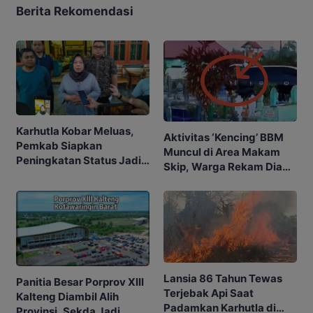
Berita Rekomendasi
Karhutla Kobar Meluas,
Aktivitas ‘Kencing’ BBM
Pemkab Siapkan
Muncul di Area Makam
Peningkatan Status Jadi
Skip, Warga Rekam Diam-
Tanggap Darurat
diam
Lansia 86 Tahun Tewas
Panitia Besar Porprov Xlll
Terjebak Api Saat
Kalteng Diambil Alih
Padamkan Karhutla di
Provinsi, Sekda Jadi