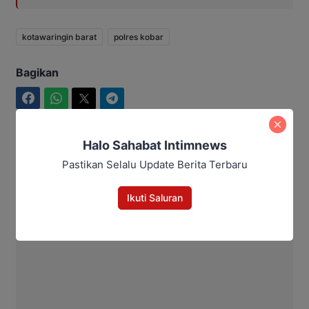
kotawaringin barat
polres kobar
Bagikan
Facebook
WhatsApp
Twitter
Telegram
Halo Sahabat Intimnews
Pastikan Selalu Update Berita Terbaru
Redaksi IntimNews
Ikuti Saluran