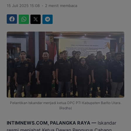
.
15 Juli 2025 15:08
2 menit membaca
Facebook
WhatsApp
Twitter
Telegram
Pelantikan Iskandar menjadi ketua DPC PTI Kabupaten Barito Utara.
(Redha)
INTIMNEWS.COM, PALANGKA RAYA —
Iskandar
resmi menjabat Ketua Dewan Pengurus Cabang