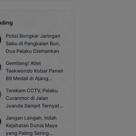
nding
Polisi Bongkar Jaringan
Sabu di Pangkalan Bun,
Dua Pelaku Diamankan
Gemilang! Atlet
Taekwondo Kobar Panen
89 Medali di Ajang
Bergengsi Rektor Unda
Terekam CCTV, Pelaku
Cup 2025
Curanmor di Jalan
Juanda Sampit Ternyata
Seorang PNS
Jangan Lengah, Inilah
Kejahatan Dunia Maya
yang Paling Sering