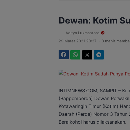
Dewan: Kotim Su
Aditya Lukmantoro
.
29 Maret 2021 20:27
3 menit memba
Facebook
WhatsApp
Twitter
Telegram
INTIMNEWS.COM, SAMPIT – Ketu
(Bappemperda) Dewan Perwakil
Kotawaringin Timur (Kotim) Ha
Daerah (Perda) Nomor 3 Tahun
Beralkohol harus dilaksanakan.