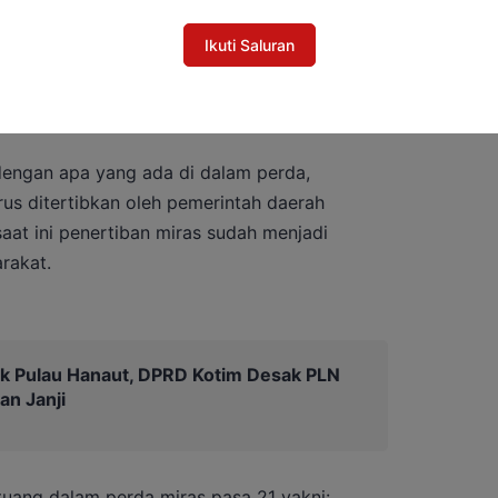
Ikuti Saluran
 tersebut, miras golongan A dan B hanya bisa
ang 4, cafe dan juga restoran. Diluar itu tidak
.
 dengan apa yang ada di dalam perda,
us ditertibkan oleh pemerintah daerah
 saat ini penertiban miras sudah menjadi
rakat.
ik Pulau Hanaut, DPRD Kotim Desak PLN
an Janji
uang dalam perda miras pasa 21 yakni: