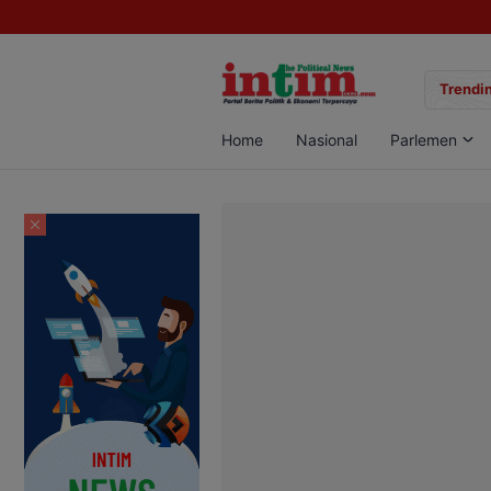
gan Sabu di Pangkalan Bun, Dua Pelaku Diamankan
Trendin
Home
Nasional
Parlemen