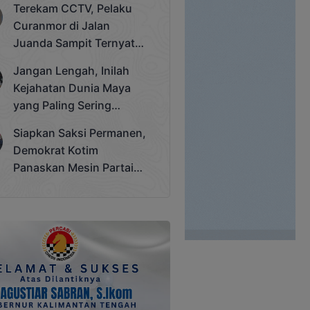
Terekam CCTV, Pelaku
Cup 2025
Curanmor di Jalan
Juanda Sampit Ternyata
Seorang PNS
Jangan Lengah, Inilah
Kejahatan Dunia Maya
yang Paling Sering
Terjadi
Siapkan Saksi Permanen,
Demokrat Kotim
Panaskan Mesin Partai
Hadapi Pemilu 2029