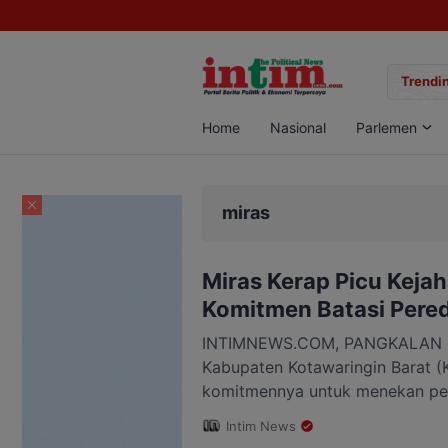
gan Sabu di Pangkalan Bun, Dua Pelaku Diamankan
Trendin
Home
Nasional
Parlemen
miras
Miras Kerap Picu Keja
Komitmen Batasi Pered
INTIMNEWS.COM, PANGKALAN B
Kabupaten Kotawaringin Barat 
komitmennya untuk menekan pe
(miras) yang dinilai berdampak 
Intim News
keamanan dan ketertiban masyar