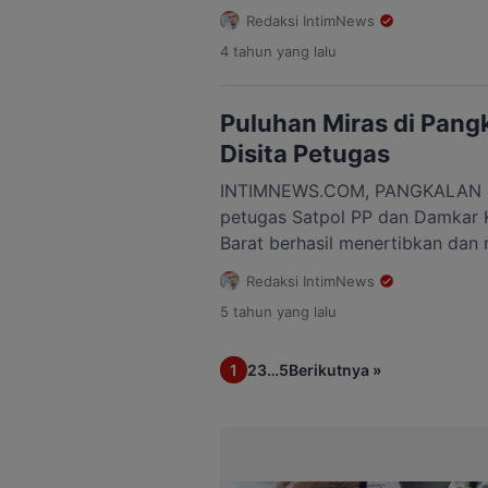
di Jalan HM. Rafi’i Kelurahan, K
Redaksi IntimNews
Kabupaten Kotawaringin Barat, S
4 tahun
yang lalu
Kabagops Polres Kobar Kompol 
menuturkan, hasil sitaan terhada
diperolehnya dari rumah warga d
Puluhan Miras di Pang
Minggu (13/2) pukul […]
Disita Petugas
INTIMNEWS.COM, PANGKALAN B
petugas Satpol PP dan Damkar 
Barat berhasil menertibkan dan
keras (Miras) berbagai merek da
Redaksi IntimNews
liter. Hal itu bertujuan untuk gu
5 tahun
yang lalu
Barat yang kondusif, aman dan 
Damkar Kobar Majerum Purni mel
1
2
3
…
5
Berikutnya »