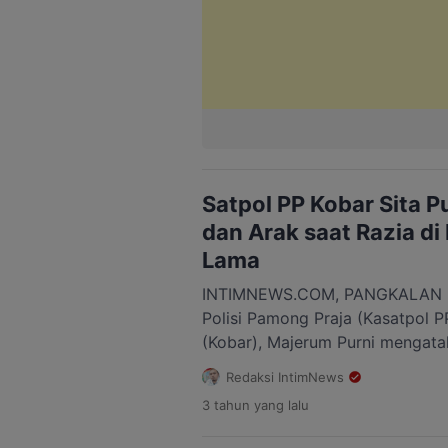
Satpol PP Kobar Sita P
dan Arak saat Razia di
Lama
INTIMNEWS.COM, PANGKALAN B
Polisi Pamong Praja (Kasatpol P
(Kobar), Majerum Purni mengata
menyita sebanyak puluhan botol
Redaksi IntimNews
dan Arak serta tuak di desa Ri
3 tahun
yang lalu
Kotawaringin Lama, Kamis, (4/5/
miras kita udah lakukan kegiat