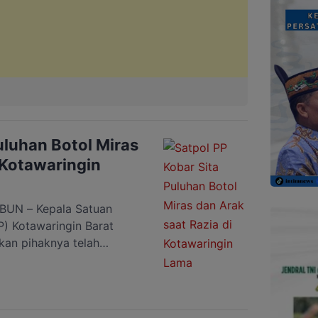
uluhan Botol Miras
 Kotawaringin
UN – Kepala Satuan
P) Kotawaringin Barat
kan pihaknya telah
 minuman keras (miras)
am Durian Kecamatan
2023). “Ya, terkait dengan
an pengawasan sekaligus