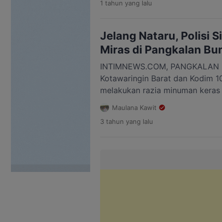
1 tahun
yang lalu
Suyanto, menyampaikan hal ini 
DPRD Kobar pada Senin (19/5),
konsumsi miras kerap menjadi pe
Jelang Nataru, Polisi S
“Kalau orang yang sadar saja […
Miras di Pangkalan Bu
INTIMNEWS.COM, PANGKALAN BU
Kotawaringin Barat dan Kodim 1
melakukan razia minuman keras
beralkohol (mihol) jelang momen
Maulana Kawit
(Nataru). Berdasarkan hasil raz
3 tahun
yang lalu
Desember 2023 sekira pukul 22.
Kelurahan Sidorejo Kecamatan Ar
Kabupaten Kotawaringin Barat (K