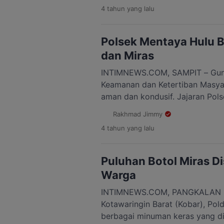
ditujukan kepada anggotanya y
4 tahun
yang lalu
kepada seorang penjual miras ini
Kelurahan Madurejo. “Sebelumn
pemberitaan sejumlah media,” ka
Polsek Mentaya Hulu 
wawancarai wartawan. Majerum
dan Miras
INTIMNEWS.COM, SAMPIT – Gun
Keamanan dan Ketertiban Masya
aman dan kondusif. Jajaran Pol
Kabupaten Kotawaringin Timur m
Rakhmad Jimmy
Kepolisian Rutin yang Ditingkat
4 tahun
yang lalu
setempat. Menurut Kapolsek Men
SH bahwa pihaknya menggelar Pat
dinilai rawan. Yakni di Jalan Jum
Puluhan Botol Miras Di
Warga
INTIMNEWS.COM, PANGKALAN B
Kotawaringin Barat (Kobar), Pol
berbagai minuman keras yang d