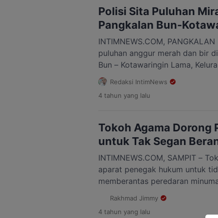
penindakan terhadap penjualan 
Polisi Sita Puluhan Mir
Pangkalan Bun-Kotawa
INTIMNEWS.COM, PANGKALAN B
puluhan anggur merah dan bir di
Bun – Kotawaringin Lama, Kelur
Selatan, Kabupaten Kotawaringin
Redaksi IntimNews
(16/1/2023). Total ada 49 anggu
4 tahun
yang lalu
ditemukan. “Ya di salah satu waru
Kotaringin ada kita temukan mira
Tokoh Agama Dorong 
untuk Tak Segan Beran
INTIMNEWS.COM, SAMPIT – To
aparat penegak hukum untuk ti
memberantas peredaran minuman
marak beredar di Kotawaringin T
Rakhmad Jimmy
Sarifuddin menegaskan apabila 
4 tahun
yang lalu
telah melanggar aturan yang tel