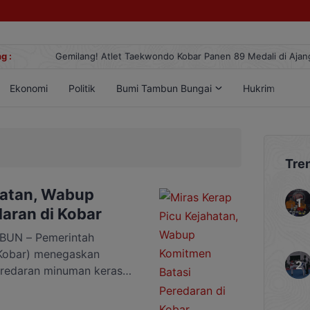
g :
Gemilang! Atlet Taekwondo Kobar Panen 89 Medali di Ajang Berge
Ekonomi
Politik
Bumi Tambun Bungai
Hukrim
Lif
Tre
hatan, Wabup
aran di Kobar
UN – Pemerintah
(Kobar) menegaskan
redaran minuman keras
negatif terhadap
akat. Wakil Bupati Kobar,