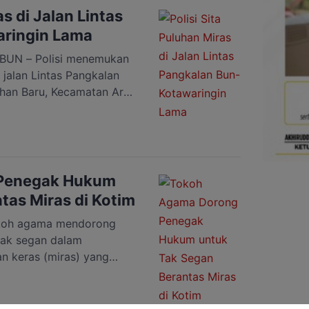
miras yang tanpa […]
as di Jalan Lintas
ringin Lama
UN – Polisi menemukan
 jalan Lintas Pangkalan
ahan Baru, Kecamatan Arut
 Barat, pada Senin
r merah dan 15 bir yang
ng, di jalan lintas
s jenis anggur […]
Penegak Hukum
tas Miras di Kotim
koh agama mendorong
dak segan dalam
 keras (miras) yang
imur (Kotim). Ustadz
peredaran miras di Kotim
ah ditetapkan, maka pihak