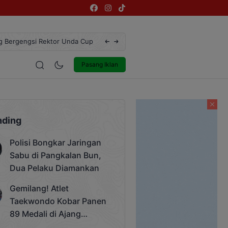
ngsi Rektor Unda Cup 2025
Terekam CCTV, Pelaku Curanmor di Jalan 
estyle
Entertainment
Pasang Iklan
nding
Polisi Bongkar Jaringan
Sabu di Pangkalan Bun,
Dua Pelaku Diamankan
Gemilang! Atlet
Taekwondo Kobar Panen
89 Medali di Ajang
Bergengsi Rektor Unda