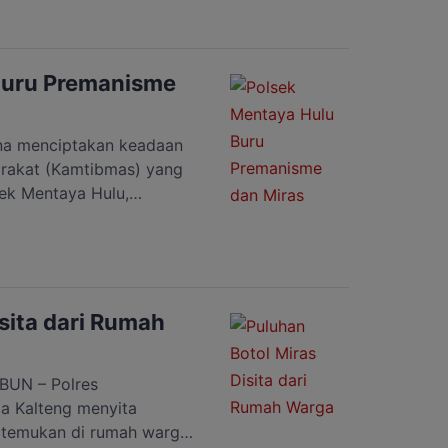
ang melakukan pungli
sial T di Jalan Delima,
ya disampaikan pada
ta Majerum Purni, saat di
Buru Premanisme
 […]
a menciptakan keadaan
rakat (Kamtibmas) yang
sek Mentaya Hulu,
enggelar Patroli Kegiatan
kan (KRYD) di lingkungan
taya Hulu, Ipda Uberson,
roli itu di lokasi yang
ai, Jalan […]
sita dari Rumah
UN – Polres
da Kalteng menyita
itemukan di rumah warga