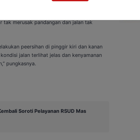
saat menggangu penguna jalan, karena terlalu
ar tak merusak pandangan dan jalan tak
lakukan peersihan di pinggir kiri dan kanan
kondisi jalan terlihat jelas dan kenyamanan
,” pungkasnya.
embali Soroti Pelayanan RSUD Mas