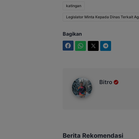
katingan
Legislator Minta Kepada Dinas Terkait A
Bagikan
Facebook
WhatsApp
Twitter
Telegram
Bitro
Bitro
Berita Rekomendasi