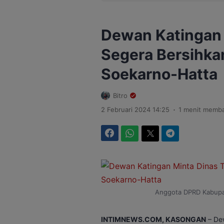
Dewan Katingan 
Segera Bersihka
Soekarno-Hatta
Bitro
.
2 Februari 2024 14:25
1 menit memb
Facebook
WhatsApp
Twitter
Telegram
Anggota DPRD Kabupat
INTIMNEWS.COM, KASONGAN
– De