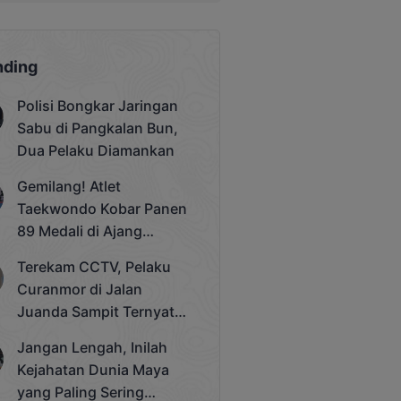
nding
Polisi Bongkar Jaringan
Sabu di Pangkalan Bun,
Dua Pelaku Diamankan
Gemilang! Atlet
Taekwondo Kobar Panen
89 Medali di Ajang
Bergengsi Rektor Unda
Terekam CCTV, Pelaku
Cup 2025
Curanmor di Jalan
Juanda Sampit Ternyata
Seorang PNS
Jangan Lengah, Inilah
Kejahatan Dunia Maya
yang Paling Sering