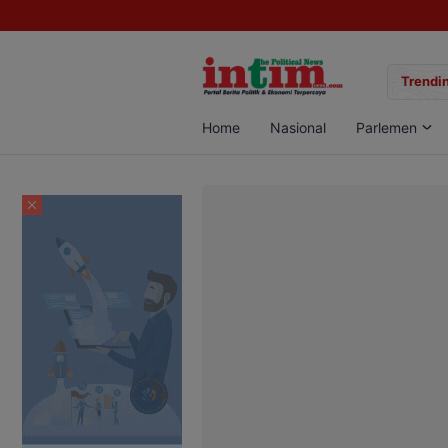
gan Sabu di Pangkalan Bun, Dua Pelaku Diamankan
Trendin
Home
Nasional
Parlemen