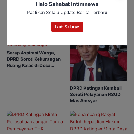
Halo Sahabat Intimnews
Berita Rekomendasi
Pastikan Selalu Update Berita Terbaru
Ikuti Saluran
Serap Aspirasi Warga,
DPRD Soroti Kekurangan
Ruang Kelas di Desa
Tumbang Manangei
DPRD Katingan Kembali
Soroti Pelayanan RSUD
Mas Amsyar