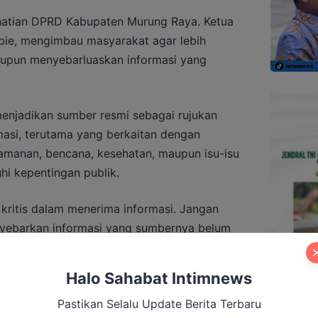
hatian DPRD Kabupaten Murung Raya. Ketua
bie, mengimbau masyarakat agar lebih
aupun menyebarluaskan informasi yang
menjadikan sumber resmi sebagai rujukan
asi, terutama yang berkaitan dengan
eamanan, bencana, kesehatan, maupun isu-isu
hi kepentingan publik.
n kritis dalam menerima informasi. Jangan
yebarkan informasi yang sumbernya belum
i menimbulkan kepanikan,” kata Bebie, Senin,
Halo Sahabat Intimnews
Pastikan Selalu Update Berita Terbaru