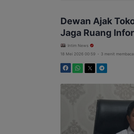
Dewan Ajak Toko
Jaga Ruang Info
Intim News
.
18 Mei 2026 00:59
3 menit membaca
Facebook
WhatsApp
Twitter
Telegram