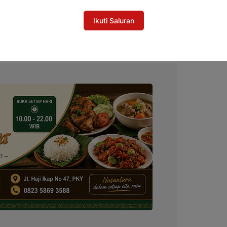
: Kolaborasi Semua Pihak Dibutuhkan untuk
Ikuti Saluran
nting