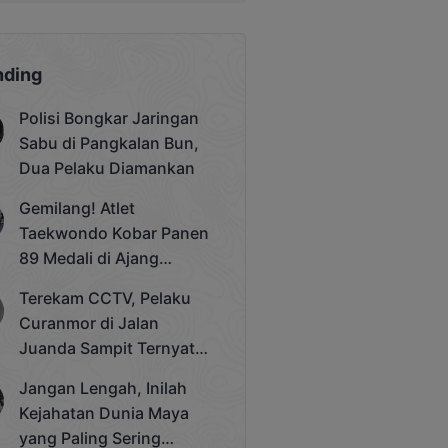
nding
Polisi Bongkar Jaringan
Sabu di Pangkalan Bun,
Dua Pelaku Diamankan
Gemilang! Atlet
Taekwondo Kobar Panen
89 Medali di Ajang
Bergengsi Rektor Unda
Terekam CCTV, Pelaku
Cup 2025
Curanmor di Jalan
Juanda Sampit Ternyata
Seorang PNS
Jangan Lengah, Inilah
Kejahatan Dunia Maya
yang Paling Sering