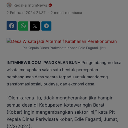
Redaksi IntimNews
.
2 Februari 2024 21:37
2 menit membaca
Facebook
WhatsApp
Twitter
Telegram
Plt Kepala Dinas Pariwisata Kobar, Edie Faganti. (Ist)
INTIMNEWS.COM, PANGKALAN BUN –
Pengembangan desa
wisata merupakan salah satu bentuk percepatan
pembangunan desa secara terpadu untuk mendorong
transformasi sosial, budaya, dan ekonomi desa.
“Oleh karena itu, tidak mengherankan jika hampir
semua desa di Kabupaten Kotawaringin Barat
(Kobar) ingin mengembangkan sektor ini,” kata Plt
Kepala Dinas Pariwisata Kobar, Edie Faganti, Jumat,
(2/2/2024).