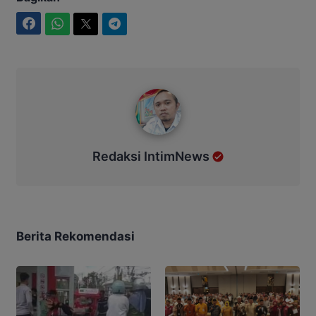
Facebook
WhatsApp
Twitter
Telegram
Redaksi IntimNews
Redaksi IntimNews
Berita Rekomendasi