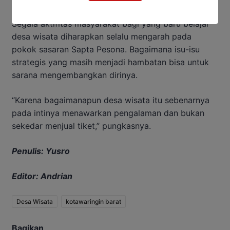
Segala aktifitas masyarakat bagi yang baru belajar
desa wisata diharapkan selalu mengarah pada
pokok sasaran Sapta Pesona. Bagaimana isu-isu
strategis yang masih menjadi hambatan bisa untuk
sarana mengembangkan dirinya.
“Karena bagaimanapun desa wisata itu sebenarnya
pada intinya menawarkan pengalaman dan bukan
sekedar menjual tiket,” pungkasnya.
Penulis: Yusro
Editor: Andrian
Desa Wisata
kotawaringin barat
Bagikan