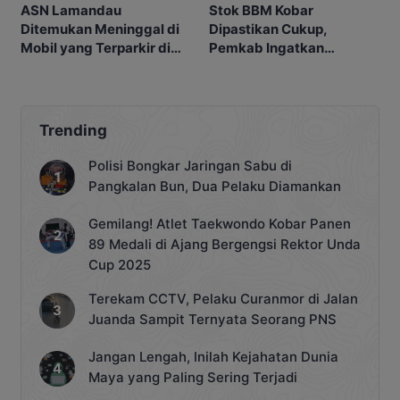
ASN Lamandau
Stok BBM Kobar
Ditemukan Meninggal di
Dipastikan Cukup,
Mobil yang Terparkir di
Pemkab Ingatkan
Pangkalan Bun
Ancaman Pidana bagi
Penyalahgunaan
Trending
Polisi Bongkar Jaringan Sabu di
Pangkalan Bun, Dua Pelaku Diamankan
Gemilang! Atlet Taekwondo Kobar Panen
89 Medali di Ajang Bergengsi Rektor Unda
Cup 2025
Terekam CCTV, Pelaku Curanmor di Jalan
Juanda Sampit Ternyata Seorang PNS
Jangan Lengah, Inilah Kejahatan Dunia
Maya yang Paling Sering Terjadi