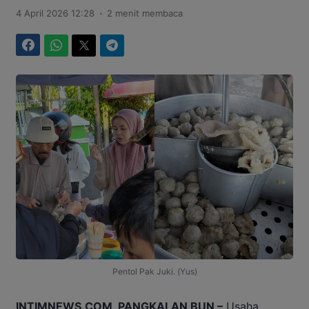
.
4 April 2026 12:28
2 menit membaca
Facebook
WhatsApp
Twitter
Telegram
Pentol Pak Juki. (Yus)
INTIMNEWS.COM, PANGKALAN BUN –
Usaha