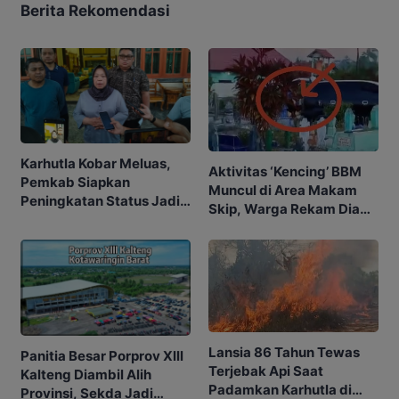
Berita Rekomendasi
Karhutla Kobar Meluas,
Aktivitas ‘Kencing’ BBM
Pemkab Siapkan
Muncul di Area Makam
Peningkatan Status Jadi
Skip, Warga Rekam Diam-
Tanggap Darurat
diam
Lansia 86 Tahun Tewas
Panitia Besar Porprov Xlll
Terjebak Api Saat
Kalteng Diambil Alih
Padamkan Karhutla di
Provinsi, Sekda Jadi