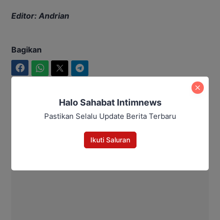
Editor: Andrian
Bagikan
Facebook
WhatsApp
Twitter
Telegram
Halo Sahabat Intimnews
Pastikan Selalu Update Berita Terbaru
Intim News
Ikuti Saluran