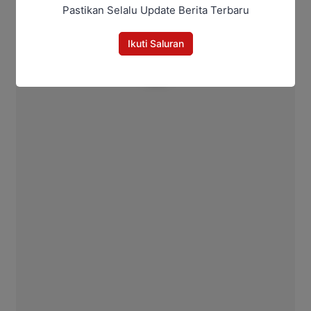
Pastikan Selalu Update Berita Terbaru
Redha
Ikuti Saluran