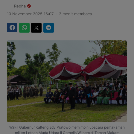
Redha
.
10 November 2025 16:07
2 menit membaca
Facebook
WhatsApp
Twitter
Telegram
Wakil Gubernur Kalteng Edy Pratowo memimpin upacara pemakaman
militer Letnan Muda Udara II Cornelis Wilhem di Taman Makam