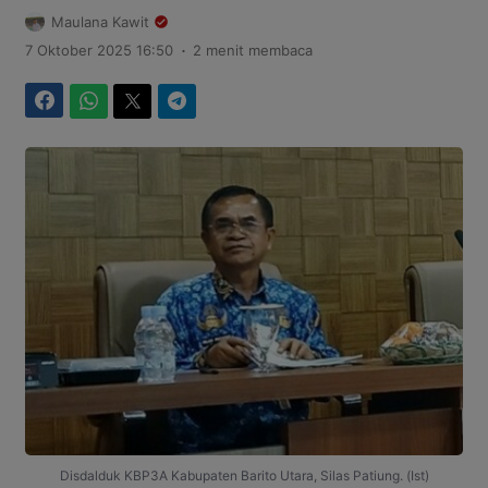
Maulana Kawit
.
7 Oktober 2025 16:50
2 menit membaca
Facebook
WhatsApp
Twitter
Telegram
Disdalduk KBP3A Kabupaten Barito Utara, Silas Patiung. (Ist)