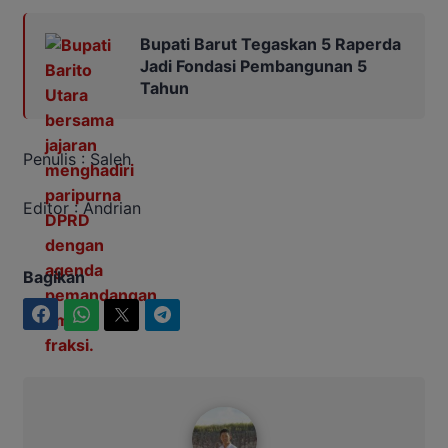
Bupati Barut Tegaskan 5 Raperda
Jadi Fondasi Pembangunan 5
Tahun
Penulis : Saleh
Editor : Andrian
Bagikan
Facebook
WhatsApp
Twitter
Telegram
Maulana Kawit