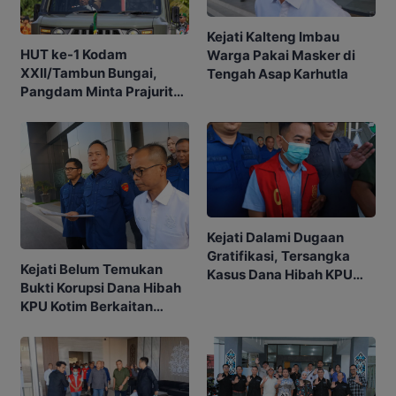
Kejati Kalteng Imbau
HUT ke-1 Kodam
Warga Pakai Masker di
XXII/Tambun Bungai,
Tengah Asap Karhutla
Pangdam Minta Prajurit
Adaptif Hadapi
Tantangan
Kejati Dalami Dugaan
Gratifikasi, Tersangka
Kejati Belum Temukan
Kasus Dana Hibah KPU
Bukti Korupsi Dana Hibah
Kotim Bisa Bertambah
KPU Kotim Berkaitan
dengan Pilkada