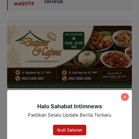
Terurus
Halo Sahabat Intimnews
Adat dayak
Ahmad Selanorwanda
bupati seruyan
Pastikan Selalu Update Berita Terbaru
DAD Seruyan
Damang Kepala Adat
Kabupaten Seruyan
lembaga adat
Tokoh adat
Ikuti Saluran