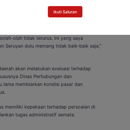
Ikuti Saluran
ius. Saya awalnya meyakini masing-masing
if bahkan proaktif. Tetapi setelah saya datang
eolah-olah tidak terurus. Ini yang saya
n Seruyan dulu memang tidak baik-baik saja,”
daerah akan melakukan evaluasi terhadap
khususnya Dinas Perhubungan dan
alu lama membiarkan kondisi pasar dan
us.
us memiliki kepekaan terhadap persoalan di
ankan tugas administratif semata.