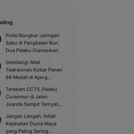
nding
Polisi Bongkar Jaringan
Sabu di Pangkalan Bun,
Dua Pelaku Diamankan
Gemilang! Atlet
Taekwondo Kobar Panen
89 Medali di Ajang
Bergengsi Rektor Unda
Terekam CCTV, Pelaku
Cup 2025
Curanmor di Jalan
Juanda Sampit Ternyata
Seorang PNS
Jangan Lengah, Inilah
Kejahatan Dunia Maya
yang Paling Sering