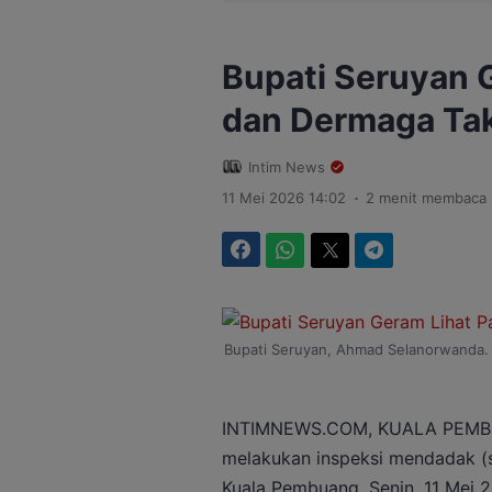
Bupati Seruyan G
dan Dermaga Tak
Intim News
.
11 Mei 2026 14:02
2 menit membaca
Facebook
WhatsApp
Twitter
Telegram
Bupati Seruyan, Ahmad Selanorwanda. 
INTIMNEWS.COM, KUALA PEMBU
melakukan inspeksi mendadak (s
Kuala Pembuang, Senin, 11 Mei 