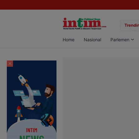
gan Sabu di Pangkalan Bun, Dua Pelaku Diamankan
Trendin
Home
Nasional
Parlemen