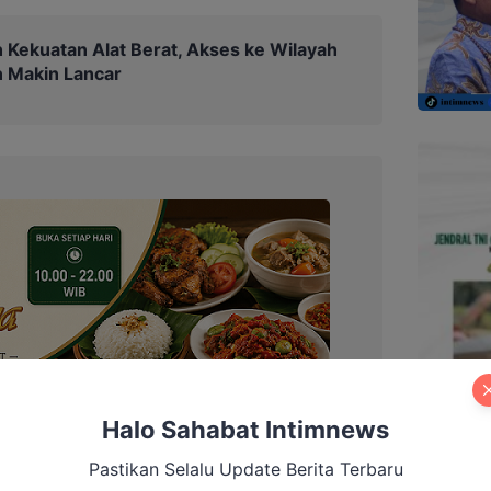
Kekuatan Alat Berat, Akses ke Wilayah
n Makin Lancar
Halo Sahabat Intimnews
Pastikan Selalu Update Berita Terbaru