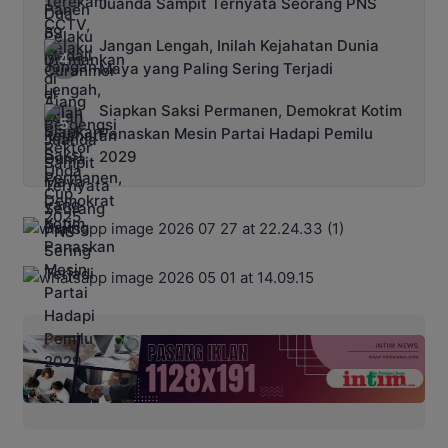
Juanda Sampit Ternyata Seorang PNS
Jangan Lengah, Inilah Kejahatan Dunia
Maya yang Paling Sering Terjadi
Siapkan Saksi Permanen, Demokrat Kotim
Panaskan Mesin Partai Hadapi Pemilu
2029