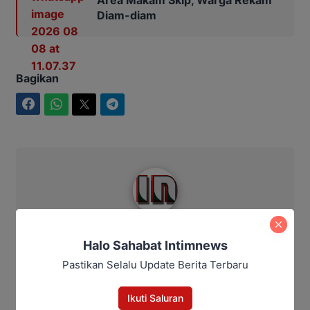
Area Makam Skip, Warga Rekam
Diam-diam
Bagikan
Facebook
WhatsApp
Twitter
Telegram
Intim News
Halo Sahabat Intimnews
Pastikan Selalu Update Berita Terbaru
Ikuti Saluran