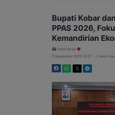
Bupati Kobar da
PPAS 2026, Fok
Kemandirian Ek
Intim News
.
3 September 2025 14:07
2 menit me
Facebook
WhatsApp
Twitter
Telegram