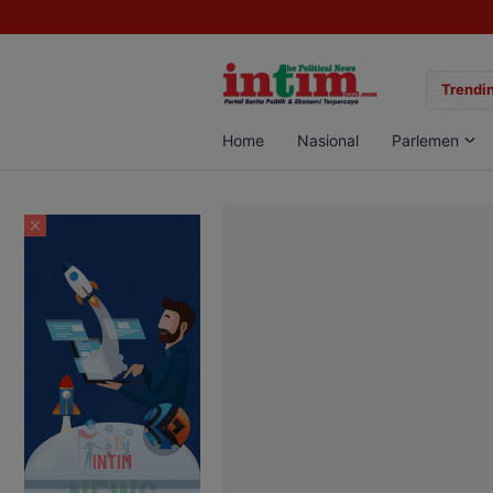
gan Sabu di Pangkalan Bun, Dua Pelaku Diamankan
Trendin
Home
Nasional
Parlemen