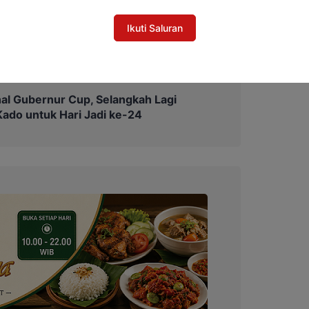
 stunting, hingga penguatan tata kelola
Ikuti Saluran
 informasi.
al Gubernur Cup, Selangkah Lagi
do untuk Hari Jadi ke-24