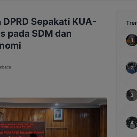
n DPRD Sepakati KUA-
Tre
us pada SDM dan
onomi
mbaca