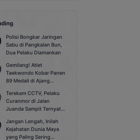
nding
Polisi Bongkar Jaringan
Sabu di Pangkalan Bun,
Dua Pelaku Diamankan
Gemilang! Atlet
Taekwondo Kobar Panen
89 Medali di Ajang
Bergengsi Rektor Unda
Terekam CCTV, Pelaku
Cup 2025
Curanmor di Jalan
Juanda Sampit Ternyata
Seorang PNS
Jangan Lengah, Inilah
Kejahatan Dunia Maya
yang Paling Sering