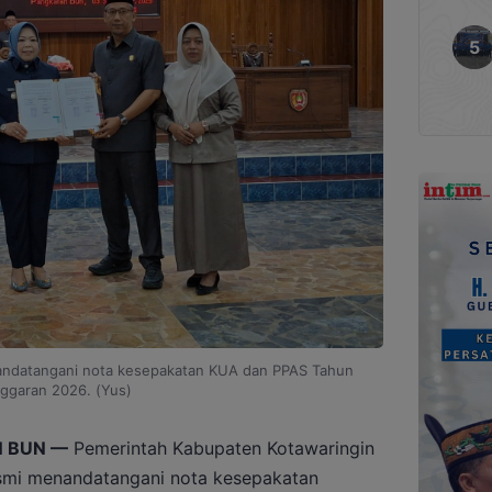
ndatangani nota kesepakatan KUA dan PPAS Tahun
ggaran 2026. (Yus)
 BUN —
Pemerintah Kabupaten Kotawaringin
smi menandatangani nota kesepakatan