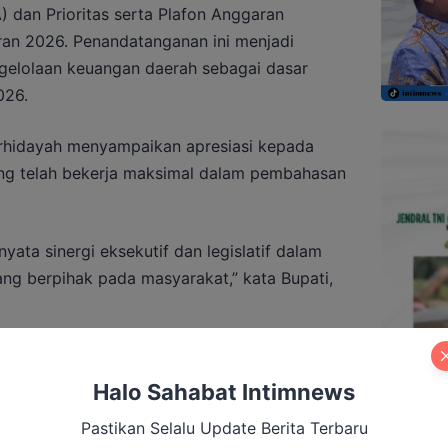
dan Prioritas serta Plafon Anggaran
an 2026. Penandatanganan ini menjadi
ngelolaan keuangan daerah sebagai dasar
026.
urhidayah menyampaikan apresiasi kepada
g telah bekerja maksimal dalam pembahasan
ata sinergi eksekutif dan legislatif dalam
g berpihak pada masyarakat,” kata Bupati,
obar tahun 2026 ditetapkan sebagai
aya Manusia dan Kemandirian Ekonomi untuk
Halo Sahabat Intimnews
 tersebut dijabarkan ke dalam tujuh prioritas
Pastikan Selalu Update Berita Terbaru
 peningkatan kualitas pendidikan, pemerataan