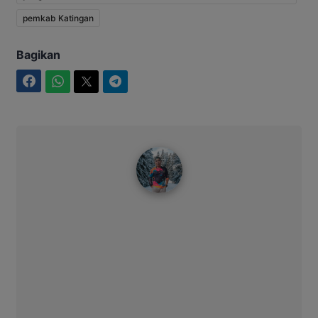
pemkab Katingan
Bagikan
Facebook
WhatsApp
Twitter
Telegram
Bitro