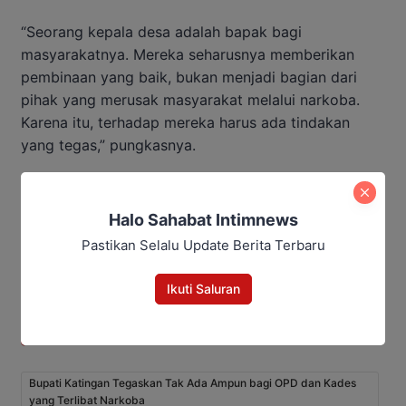
“Seorang kepala desa adalah bapak bagi
masyarakatnya. Mereka seharusnya memberikan
pembinaan yang baik, bukan menjadi bagian dari
pihak yang merusak masyarakat melalui narkoba.
Karena itu, terhadap mereka harus ada tindakan
yang tegas,” pungkasnya.
Editor: Andrian
Halo Sahabat Intimnews
Baca Juga:
Pastikan Selalu Update Berita Terbaru
Kompolnas Minta Polda Kalteng
Ikuti Saluran
Kejar Bandar hingga Jalur
Distribusi Narkoba
Bupati Katingan Tegaskan Tak Ada Ampun bagi OPD dan Kades
yang Terlibat Narkoba