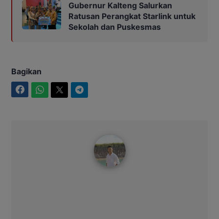
Gubernur Kalteng Salurkan
Ratusan Perangkat Starlink untuk
Sekolah dan Puskesmas
Bagikan
Facebook
WhatsApp
Twitter
Telegram
Maulana Kawit