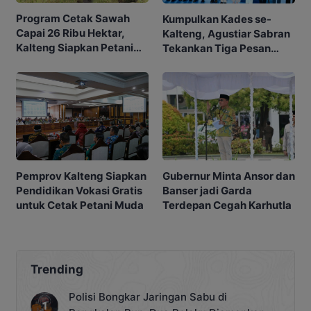
Program Cetak Sawah
Kumpulkan Kades se-
Capai 26 Ribu Hektar,
Kalteng, Agustiar Sabran
Kalteng Siapkan Petani
Tekankan Tiga Pesan
Masa Depan
Penting
Gubernur Minta Ansor dan
Pemprov Kalteng Siapkan
Banser jadi Garda
Pendidikan Vokasi Gratis
Terdepan Cegah Karhutla
untuk Cetak Petani Muda
Trending
Polisi Bongkar Jaringan Sabu di