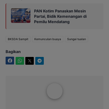
PAN Kotim Panaskan Mesin
Partai, Bidik Kemenangan di
Pemilu Mendatang
BKSDA Sampit
Kemunculan buaya
Sungai tualan
Bagikan
Facebook
WhatsApp
Twitter
Telegram
Ibrahim JM