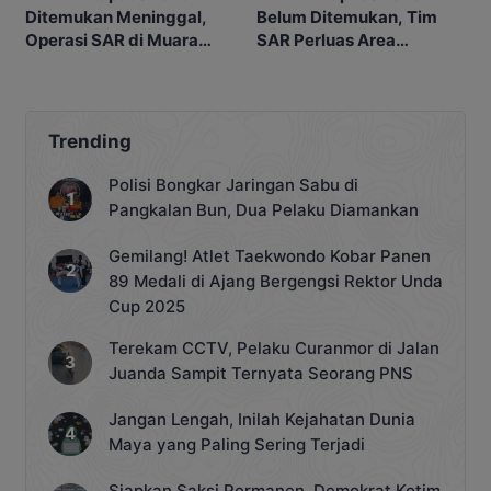
Ditemukan Meninggal,
Belum Ditemukan, Tim
Operasi SAR di Muara
SAR Perluas Area
Sampit Dihentikan
Pencarian di Muara
Sampit
Trending
Polisi Bongkar Jaringan Sabu di
Pangkalan Bun, Dua Pelaku Diamankan
Gemilang! Atlet Taekwondo Kobar Panen
89 Medali di Ajang Bergengsi Rektor Unda
Cup 2025
Terekam CCTV, Pelaku Curanmor di Jalan
Juanda Sampit Ternyata Seorang PNS
Jangan Lengah, Inilah Kejahatan Dunia
Maya yang Paling Sering Terjadi
Siapkan Saksi Permanen, Demokrat Kotim