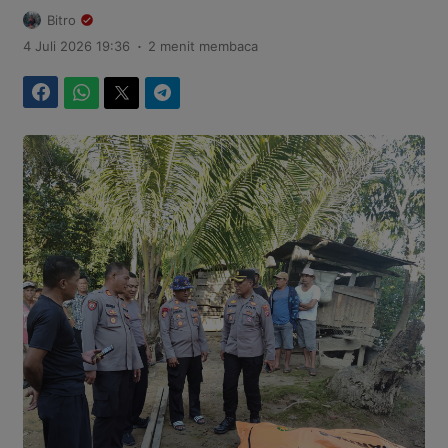
Bitro
.
4 Juli 2026 19:36
2 menit membaca
Facebook
WhatsApp
Twitter
Telegram