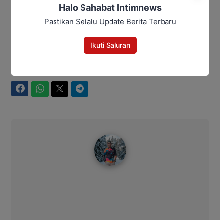
Editor: Andrian
Halo Sahabat Intimnews
Pastikan Selalu Update Berita Terbaru
Hukum dan kriminal
Kalteng
katingan
narkoba
Ikuti Saluran
Polres Katingan
Bagikan
Facebook
WhatsApp
Twitter
Telegram
Bitro