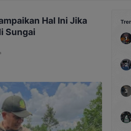
mpaikan Hal Ini Jika
Tre
i Sungai
a