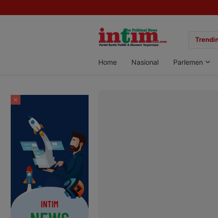
gan Sabu di Pangkalan Bun, Dua Pelaku Diamankan
Trendin
Home
Nasional
Parlemen