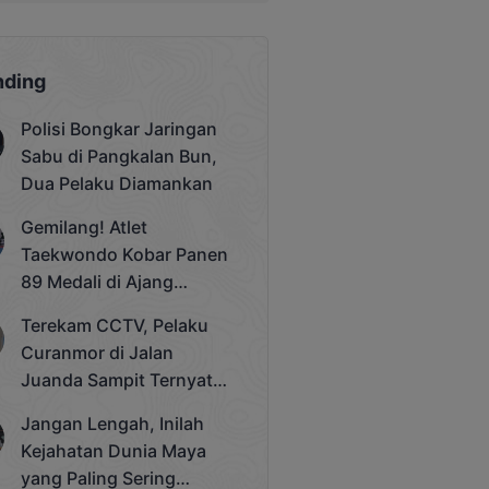
nding
Polisi Bongkar Jaringan
Sabu di Pangkalan Bun,
Dua Pelaku Diamankan
Gemilang! Atlet
Taekwondo Kobar Panen
89 Medali di Ajang
Bergengsi Rektor Unda
Terekam CCTV, Pelaku
Cup 2025
Curanmor di Jalan
Juanda Sampit Ternyata
Seorang PNS
Jangan Lengah, Inilah
Kejahatan Dunia Maya
yang Paling Sering