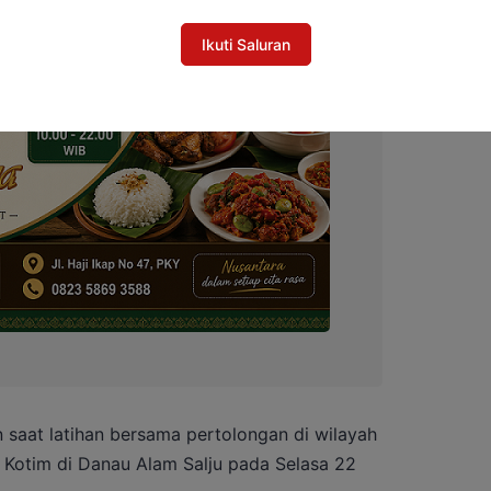
Ikuti Saluran
n saat latihan bersama pertolongan di wilayah
 Kotim di Danau Alam Salju pada Selasa 22