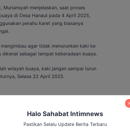
 Muriansyah menjelaskan, saat proses
uaya di Desa Hanaut pada 4 April 2025,
ggunakan perahu karet yang biasanya
gai.
DA mengimbau agar tidak menurunkan kaki ke
g dikenal sebagai tempat keberadaan buaya.
alah wilayah buaya, kaki jangan sampai turun
tuturnya, Selasa 22 April 2025.
Tegaskan Bripko Mandala Pemegang
erasi Makarti Jaya
Halo Sahabat Intimnews
Pastikan Selalu Update Berita Terbaru