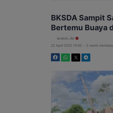
BKSDA Sampit Sa
Bertemu Buaya d
Ibrahim JM
.
22 April 2025 14:50
2 menit membac
Facebook
WhatsApp
Twitter
Telegram