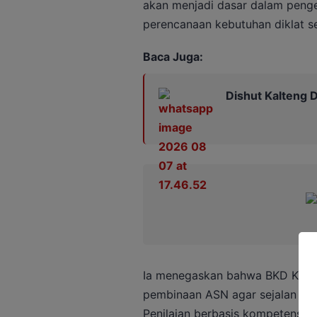
akan menjadi dasar dalam penge
perencanaan kebutuhan diklat sec
Baca Juga:
Dishut Kalteng D
Ia menegaskan bahwa BKD Kalt
pembinaan ASN agar sejalan den
Penilaian berbasis kompetensi d