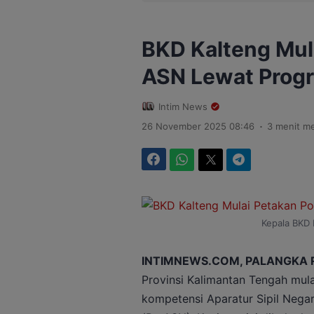
BKD Kalteng Mul
ASN Lewat Prog
Intim News
.
26 November 2025 08:46
3 menit m
Facebook
WhatsApp
Twitter
Telegram
Kepala BKD K
INTIMNEWS.COM, PALANGKA 
Provinsi Kalimantan Tengah mul
kompetensi Aparatur Sipil Negar