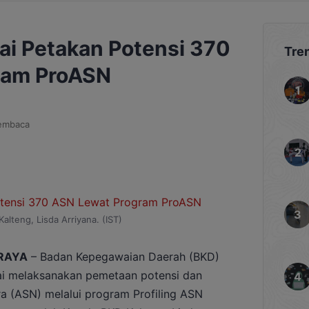
ai Petakan Potensi 370
Tre
ram ProASN
embaca
alteng, Lisda Arriyana. (IST)
RAYA
– Badan Kepegawaian Daerah (BKD)
ai melaksanakan pemetaan potensi dan
a (ASN) melalui program Profiling ASN