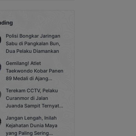
nding
Polisi Bongkar Jaringan
Sabu di Pangkalan Bun,
Dua Pelaku Diamankan
Gemilang! Atlet
Taekwondo Kobar Panen
89 Medali di Ajang
Bergengsi Rektor Unda
Terekam CCTV, Pelaku
Cup 2025
Curanmor di Jalan
Juanda Sampit Ternyata
Seorang PNS
Jangan Lengah, Inilah
Kejahatan Dunia Maya
yang Paling Sering