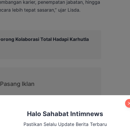
mbangan karier, penempatan jabatan, hingga
ara lebih tepat sasaran,” ujar Lisda.
orong Kolaborasi Total Hadapi Karhutla
eng berkomitmen memperkuat sistem
Halo Sahabat Intimnews
gan tuntutan kerja yang semakin kompleks.
Pastikan Selalu Update Berita Terbaru
inilai penting untuk memastikan aparatur