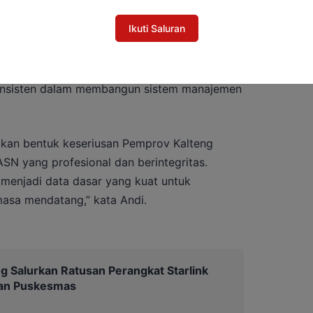
ai dengan kebutuhan organisasi.
Ikuti Saluran
ampingan dari Kantor Regional VIII BKN
ndi Hikmal, memberikan apresiasi atas langkah
konsisten dalam membangun sistem manajemen
akan bentuk keseriusan Pemprov Kalteng
 yang profesional dan berintegritas.
 menjadi data dasar yang kuat untuk
asa mendatang,” kata Andi.
g Salurkan Ratusan Perangkat Starlink
dan Puskesmas