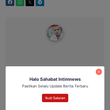
Facebook
WhatsApp
Twitter
Telegram
Redaksi IntimNews
Halo Sahabat Intimnews
Pastikan Selalu Update Berita Terbaru
Ikuti Saluran