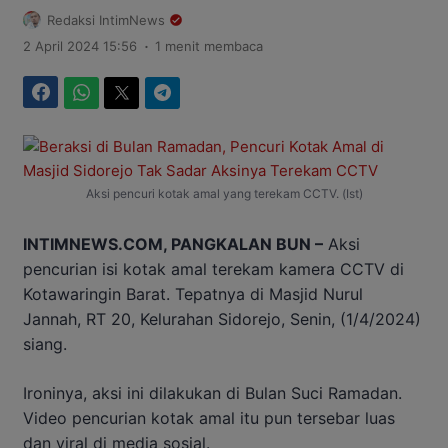
Redaksi IntimNews
.
2 April 2024 15:56
1 menit membaca
Facebook
WhatsApp
Twitter
Telegram
Aksi pencuri kotak amal yang terekam CCTV. (Ist)
INTIMNEWS.COM, PANGKALAN BUN –
Aksi
pencurian isi kotak amal terekam kamera CCTV di
Kotawaringin Barat. Tepatnya di Masjid Nurul
Jannah, RT 20, Kelurahan Sidorejo, Senin, (1/4/2024)
siang.
Ironinya, aksi ini dilakukan di Bulan Suci Ramadan.
Video pencurian kotak amal itu pun tersebar luas
dan viral di media sosial.