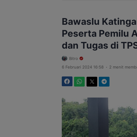
Bawaslu Katinga
Peserta Pemilu 
dan Tugas di TP
Bitro
.
6 Februari 2024 16:58
2 menit memb
Facebook
WhatsApp
Twitter
Telegram