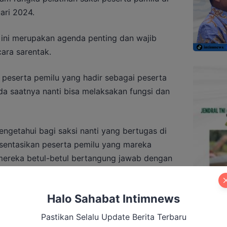
ari 2024.
 ini merupakan agenda penting dan wajib
ara sarentak.
 peserta pemilu yang hadir sebagai peserta
ada saatnya nanti bisa melaksakan fungsi dan
mengetahui bagi saksi nanti yang bertugas di
sentasikan peserta pemilu yang mareka
 mereka betul-betul bertangung jawab dengan
kan proses pelaksanaan pemungutan suaradi
 ketentuannya.
Halo Sahabat Intimnews
Pastikan Selalu Update Berita Terbaru