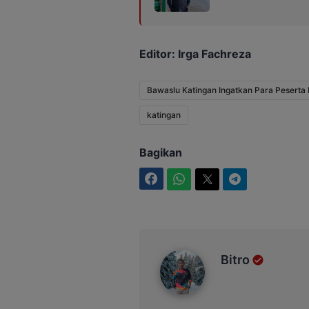
Editor: Irga Fachreza
Bawaslu Katingan Ingatkan Para Peserta
katingan
Bagikan
Facebook
WhatsApp
Twitter
Telegram
Bitro
Bitro