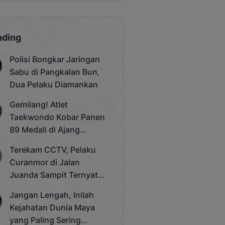
nding
Polisi Bongkar Jaringan
Sabu di Pangkalan Bun,
Dua Pelaku Diamankan
Gemilang! Atlet
Taekwondo Kobar Panen
89 Medali di Ajang
Bergengsi Rektor Unda
Terekam CCTV, Pelaku
Cup 2025
Curanmor di Jalan
Juanda Sampit Ternyata
Seorang PNS
Jangan Lengah, Inilah
Kejahatan Dunia Maya
yang Paling Sering