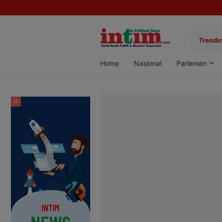
gan Sabu di Pangkalan Bun, Dua Pelaku Diamankan
Trendin
Home
Nasional
Parlemen