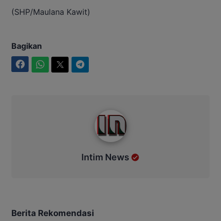
(SHP/Maulana Kawit)
Bagikan
Facebook
WhatsApp
Twitter
Telegram
Intim News
Intim News
Berita Rekomendasi