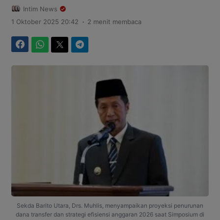
Intim News
.
1 Oktober 2025 20:42
2 menit membaca
Facebook
WhatsApp
Twitter
Telegram
Sekda Barito Utara, Drs. Muhlis, menyampaikan proyeksi penurunan
dana transfer dan strategi efisiensi anggaran 2026 saat Simposium di