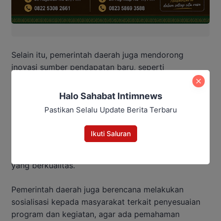
Selain itu, pemerintah daerah juga mendorong
inovasi sumber pendapatan baru, seperti
optimalisasi PAD, kerja sama dengan sektor swasta,
serta peningkatan produktivitas sektor unggulan
Halo Sahabat Intimnews
selain batu bara.
Pastikan Selalu Update Berita Terbaru
Sekda memastikan efisiensi anggaran 2026
Ikuti Saluran
dilakukan secara transparan dan akuntabel, sehingga
masyarakat tetap dapat merasakan pelayanan publik
yang berkualitas.
Pemerintah daerah juga berencana melakukan
sosialisasi kepada masyarakat terkait penyesuaian
program dan kegiatan, agar ada pemahaman