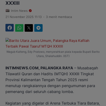
XXXIII
Intim News
.
21 November 2025 11:13
3 menit membaca
Facebook
WhatsApp
Twitter
Telegram
Wagub Kalteng, Edy Pratowo, menyerahkan piala kepada Bupati Barito
Utara, Shalahuddin. (IST)
INTIMNEWS.COM, PALANGKA RAYA
– Musabaqah
Tilawatil Quran dan Hadits (MTQH) XXXIII Tingkat
Provinsi Kalimantan Tengah Tahun 2025 resmi
menutup rangkaiannya dengan pengumuman para
pemenang dari seluruh cabang lomba.
Kegiatan yang digelar di Arena Terbuka Tiara Batara,