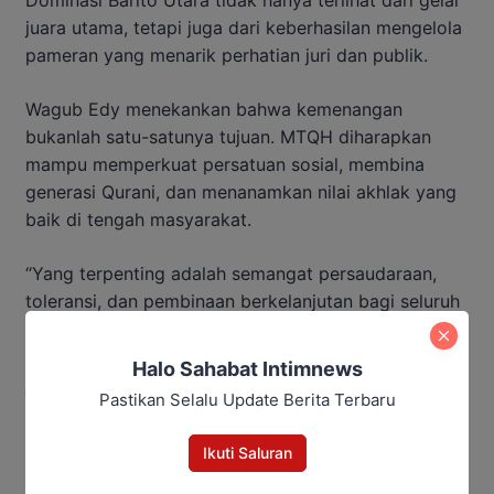
juara utama, tetapi juga dari keberhasilan mengelola
pameran yang menarik perhatian juri dan publik.
Wagub Edy menekankan bahwa kemenangan
bukanlah satu-satunya tujuan. MTQH diharapkan
mampu memperkuat persatuan sosial, membina
generasi Qurani, dan menanamkan nilai akhlak yang
baik di tengah masyarakat.
“Yang terpenting adalah semangat persaudaraan,
toleransi, dan pembinaan berkelanjutan bagi seluruh
peserta. MTQH harus menjadi momentum
menumbuhkan karakter positif masyarakat Kalteng,”
Halo Sahabat Intimnews
jelas Edy.
Pastikan Selalu Update Berita Terbaru
Baca Juga:
Ikuti Saluran
Pemprov Kalteng Sahkan Matriks