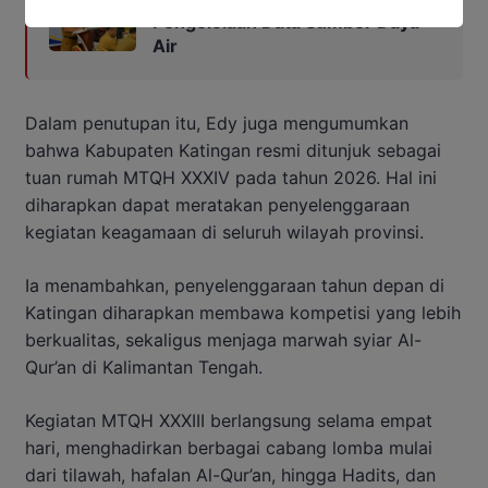
Pengelolaan Data Sumber Daya
Air
Dalam penutupan itu, Edy juga mengumumkan
bahwa Kabupaten Katingan resmi ditunjuk sebagai
tuan rumah MTQH XXXIV pada tahun 2026. Hal ini
diharapkan dapat meratakan penyelenggaraan
kegiatan keagamaan di seluruh wilayah provinsi.
Ia menambahkan, penyelenggaraan tahun depan di
Katingan diharapkan membawa kompetisi yang lebih
berkualitas, sekaligus menjaga marwah syiar Al-
Qur’an di Kalimantan Tengah.
Kegiatan MTQH XXXIII berlangsung selama empat
hari, menghadirkan berbagai cabang lomba mulai
dari tilawah, hafalan Al-Qur’an, hingga Hadits, dan