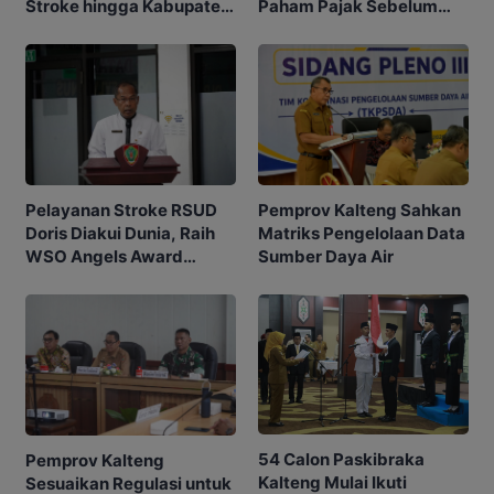
Paham Pajak Sebelum
Stroke hingga Kabupaten
Edukasi Warga
dan Desa
Pemprov Kalteng Sahkan
Pelayanan Stroke RSUD
Matriks Pengelolaan Data
Doris Diakui Dunia, Raih
Sumber Daya Air
WSO Angels Award
Platinum
54 Calon Paskibraka
Pemprov Kalteng
Kalteng Mulai Ikuti
Sesuaikan Regulasi untuk