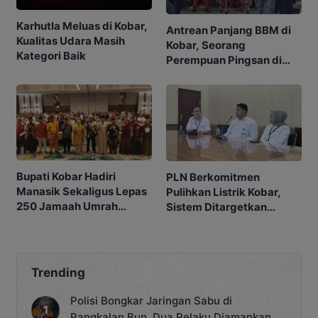
Karhutla Meluas di Kobar,
Antrean Panjang BBM di
Kualitas Udara Masih
Kobar, Seorang
Kategori Baik
Perempuan Pingsan di
SPBU
Bupati Kobar Hadiri
PLN Berkomitmen
Manasik Sekaligus Lepas
Pulihkan Listrik Kobar,
250 Jamaah Umrah
Sistem Ditargetkan
Alkamila
Normal 25 Agustus 2026
Trending
Polisi Bongkar Jaringan Sabu di
Pangkalan Bun, Dua Pelaku Diamankan