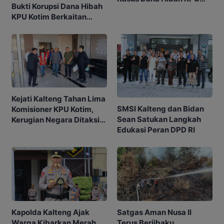
Bukti Korupsi Dana Hibah
Kotim Bisa Bertambah
KPU Kotim Berkaitan
dengan Pilkada
Kejati Kalteng Tahan Lima
SMSI Kalteng dan Bidan
Komisioner KPU Kotim,
Sean Satukan Langkah
Kerugian Negara Ditaksir
Edukasi Peran DPD RI
Capai Rp10 M
Kapolda Kalteng Ajak
Satgas Aman Nusa II
Warga Kibarkan Merah
Terus Berjibaku