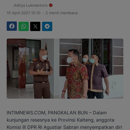
Aditya Lukmantoro
.
15 April 2021 15:10
2 menit membaca
Facebook
WhatsApp
Twitter
Telegram
INTIMNEWS.COM, PANGKALAN BUN – Dalam
kunjungan resesnya ke Provinsi Kalteng, anggota
Komisi III DPR RI Agustiar Sabran menyempatkan diri