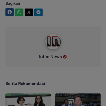
Bagikan
Facebook
WhatsApp
Twitter
Telegram
Intim News
Intim News
Berita Rekomendasi