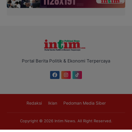
Portal Berita Politik & Ekonomi Terpercaya
Redaksi
Iklan
Pedoman Media Siber
Copyright © 2026
Intim News
. All Right Reserved.