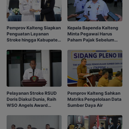
Kepala Bapenda Kalteng
Pemprov Kalteng Siapkan
Minta Pegawai Harus
Penguatan Layanan
Paham Pajak Sebelum
Stroke hingga Kabupaten
Edukasi Warga
dan Desa
Pemprov Kalteng Sahkan
Pelayanan Stroke RSUD
Matriks Pengelolaan Data
Doris Diakui Dunia, Raih
Sumber Daya Air
WSO Angels Award
Platinum