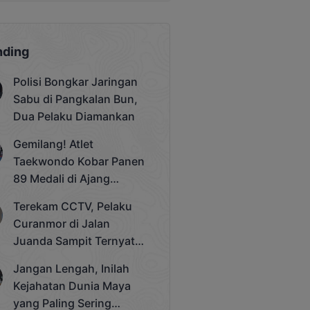
nding
Polisi Bongkar Jaringan
Sabu di Pangkalan Bun,
Dua Pelaku Diamankan
Gemilang! Atlet
Taekwondo Kobar Panen
89 Medali di Ajang
Bergengsi Rektor Unda
Terekam CCTV, Pelaku
Cup 2025
Curanmor di Jalan
Juanda Sampit Ternyata
Seorang PNS
Jangan Lengah, Inilah
Kejahatan Dunia Maya
yang Paling Sering