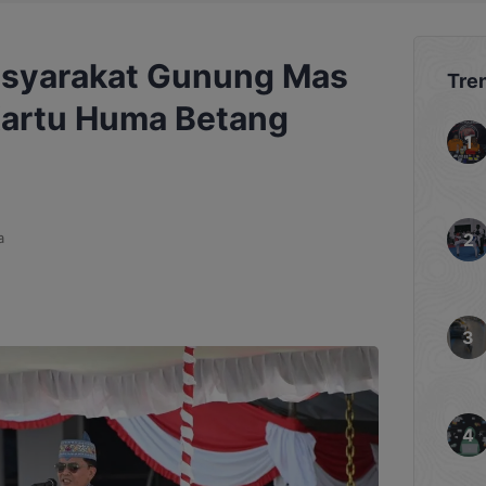
asyarakat Gunung Mas
Tre
Kartu Huma Betang
a