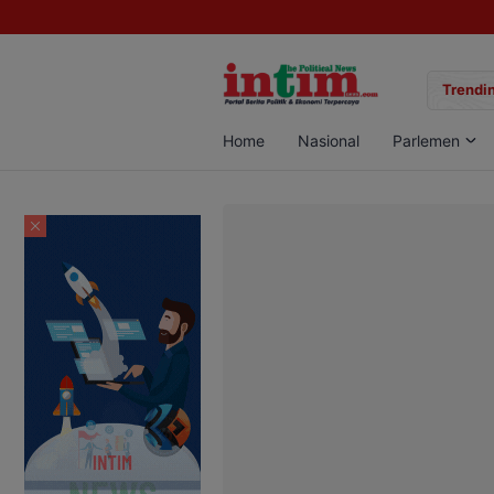
gan Sabu di Pangkalan Bun, Dua Pelaku Diamankan
Trendin
Home
Nasional
Parlemen