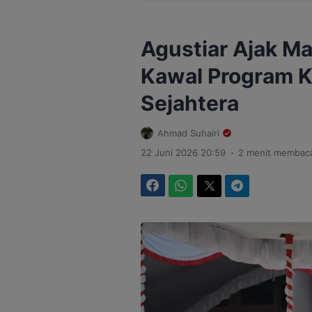
Agustiar Ajak M
Kawal Program 
Sejahtera
Ahmad Suhairi
.
22 Juni 2026 20:59
2 menit membac
Facebook
WhatsApp
Twitter
Telegram