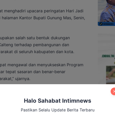
t menghadiri upacara peringatan Hari Jadi
 halaman Kantor Bupati Gunung Mas, Senin,
upakan salah satu bentuk dukungan
 Kalteng terhadap pembangunan dan
arakat di seluruh kabupaten dan kota.
dapat mengawal dan menyukseskan Program
ar tepat sasaran dan benar-benar
akat,” ujarnya.
Halo Sahabat Intimnews
 Siapkan Penguatan Layanan Stroke
Pastikan Selalu Update Berita Terbaru
en dan Desa