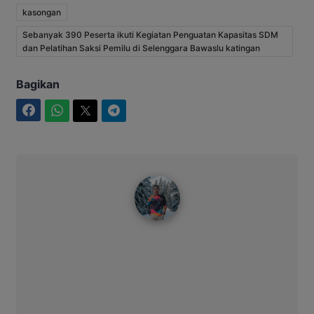
kasongan
Sebanyak 390 Peserta ikuti Kegiatan Penguatan Kapasitas SDM
dan Pelatihan Saksi Pemilu di Selenggara Bawaslu katingan
Bagikan
Facebook
WhatsApp
Twitter
Telegram
Bitro