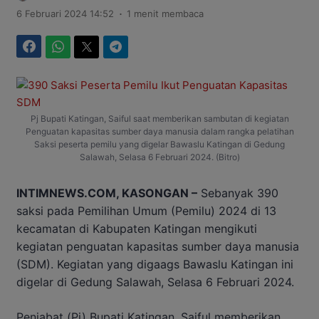
.
6 Februari 2024 14:52
1 menit membaca
Facebook
WhatsApp
Twitter
Telegram
Pj Bupati Katingan, Saiful saat memberikan sambutan di kegiatan
Penguatan kapasitas sumber daya manusia dalam rangka pelatihan
Saksi peserta pemilu yang digelar Bawaslu Katingan di Gedung
Salawah, Selasa 6 Februari 2024. (Bitro)
INTIMNEWS.COM, KASONGAN –
Sebanyak 390
saksi pada Pemilihan Umum (Pemilu) 2024 di 13
kecamatan di Kabupaten Katingan mengikuti
kegiatan penguatan kapasitas sumber daya manusia
(SDM). Kegiatan yang digaags Bawaslu Katingan ini
digelar di Gedung Salawah, Selasa 6 Februari 2024.
Penjabat (Pj) Bupati Katingan, Saiful memberikan