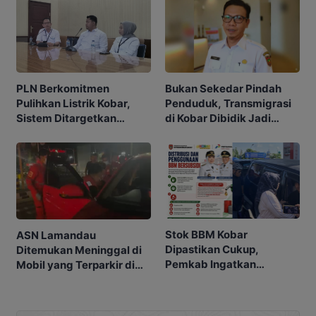
PLN Berkomitmen
Bukan Sekedar Pindah
Pulihkan Listrik Kobar,
Penduduk, Transmigrasi
Sistem Ditargetkan
di Kobar Dibidik Jadi
Normal 25 Agustus 2026
Pusat Ekonomi
Stok BBM Kobar
ASN Lamandau
Dipastikan Cukup,
Ditemukan Meninggal di
Pemkab Ingatkan
Mobil yang Terparkir di
Ancaman Pidana bagi
Pangkalan Bun
Penyalahgunaan