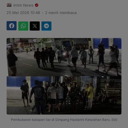
Intim News
.
25 Mei 2026 10:48
2 menit membaca
Facebook
WhatsApp
Twitter
Telegram
Pembubaran balapan liar di Simpang Hastarini Kelurahan Baru. (Ist)